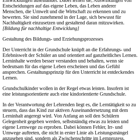
Entwicklungen auseinander. Dabei lernen sie, Auswirkungen von
Entscheidungen auf das eigene Leben, das Leben anderer
Menschen, die Umwelt und die Wirtschaft zu erkennen und zu
bewerten. Sie sind zunehmend in der Lage, sich bewusst für
Nachhaltigkeit einzusetzen und gestaltend daran mitzuwirken.
[Bildung für nachhaltige Entwicklung]
Gestaltung des Bildungs- und Erziehungsprozesses
Der Unterricht in der Grundschule knüpft an die Erfahrungs- und
Erlebniswelt der Schüler an und orientiert auf ganzheitliches Lernen.
Lerninhalte werden besser verstanden und behalten, wenn sie
bedeutsam für das eigene Leben erscheinen und das Gefühl
ansprechen. Gestaltungsprinzip für den Unterricht ist entdeckendes
Lernen.
Grundschulkinder wollen in der Regel etwas leisten. Insofern ist
eine leistungsorientierte auch eine kindorientierte Grundschule.
In der Verantwortung der Lehrenden liegt es, die Lerntätigkeit so zu
steuern, dass das Kind zur aktiven Auseinandersetzung mit dem
Lerninhalt angeregt wird. Von Anfang an soll den Schülern
Gelegenheit gegeben werden, selbstständig etwas zu leisten und
eigene Lernwege zu erproben. Dabei können Fehler, Irr- und
Umwege auftreten, die nicht in erster Linie als Leistungsmängel
anzusehen sind, sondern als Zwischenschritte im Lernprozess.