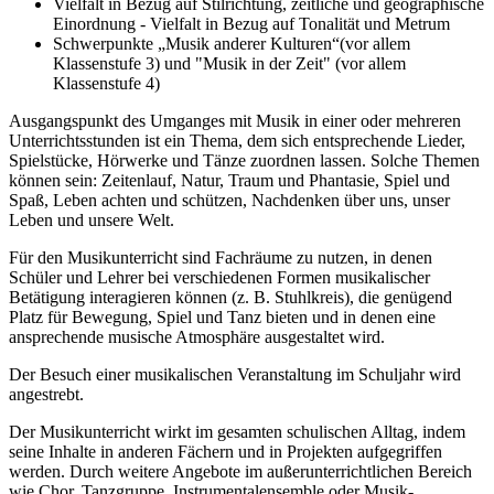
Vielfalt in Bezug auf Stilrichtung, zeitliche und geographische
Einordnung - Vielfalt in Bezug auf Tonalität und Metrum
Schwerpunkte „Musik anderer Kulturen“(vor allem
Klassenstufe 3) und "Musik in der Zeit" (vor allem
Klassenstufe 4)
Ausgangspunkt des Umganges mit Musik in einer oder mehreren
Unterrichtsstunden ist ein Thema, dem sich entsprechende Lieder,
Spielstücke, Hörwerke und Tänze zuordnen lassen. Solche Themen
können sein: Zeitenlauf, Natur, Traum und Phantasie, Spiel und
Spaß, Leben achten und schützen, Nachdenken über uns, unser
Leben und unsere Welt.
Für den Musikunterricht sind Fachräume zu nutzen, in denen
Schüler und Lehrer bei verschiedenen Formen musikalischer
Betätigung interagieren können (z. B. Stuhlkreis), die genügend
Platz für Bewegung, Spiel und Tanz bieten und in denen eine
ansprechende musische Atmosphäre ausgestaltet wird.
Der Besuch einer musikalischen Veranstaltung im Schuljahr wird
angestrebt.
Der Musikunterricht wirkt im gesamten schulischen Alltag, indem
seine Inhalte in anderen Fächern und in Projekten aufgegriffen
werden. Durch weitere Angebote im außerunterrichtlichen Bereich
wie Chor, Tanzgruppe, Instrumentalensemble oder Musik-