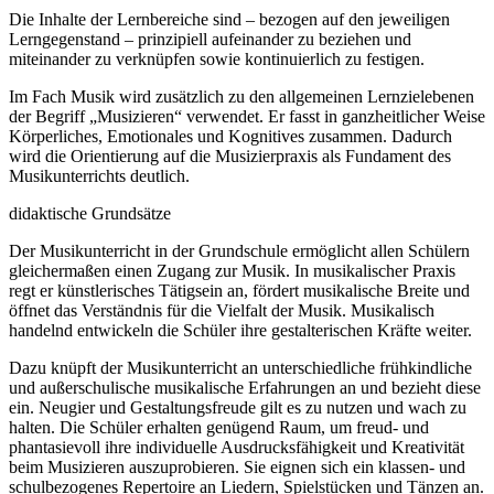
Die Inhalte der Lernbereiche sind – bezogen auf den jeweiligen
Lerngegenstand – prinzipiell aufeinander zu beziehen und
miteinander zu verknüpfen sowie kontinuierlich zu festigen.
Im Fach Musik wird zusätzlich zu den allgemeinen Lernzielebenen
der Begriff „Musizieren“ verwendet. Er fasst in ganzheitlicher Weise
Körperliches, Emotionales und Kognitives zusammen. Dadurch
wird die Orientierung auf die Musizierpraxis als Fundament des
Musikunterrichts deutlich.
didaktische Grundsätze
Der Musikunterricht in der Grundschule ermöglicht allen Schülern
gleichermaßen einen Zugang zur Musik. In musikalischer Praxis
regt er künstlerisches Tätigsein an, fördert musikalische Breite und
öffnet das Verständnis für die Vielfalt der Musik. Musikalisch
handelnd entwickeln die Schüler ihre gestalterischen Kräfte weiter.
Dazu knüpft der Musikunterricht an unterschiedliche frühkindliche
und außerschulische musikalische Erfahrungen an und bezieht diese
ein. Neugier und Gestaltungsfreude gilt es zu nutzen und wach zu
halten. Die Schüler erhalten genügend Raum, um freud- und
phantasievoll ihre individuelle Ausdrucksfähigkeit und Kreativität
beim Musizieren auszuprobieren. Sie eignen sich ein klassen- und
schulbezogenes Repertoire an Liedern, Spielstücken und Tänzen an.