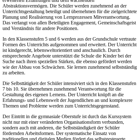
erweiterten Erfahrungen und dem wachsenden
Abstraktionsvermögen. Die Schüler werden zunehmend an der
Unterrichtsgestaltung beteiligt und übernehmen für die zielgerichtete
Planung und Realisierung von Lernprozessen Mitverantwortung.
Das verlangt von allen Beteiligten Engagement, Gemeinschaftsgeist
und Verständnis für andere Positionen.
In den Klassenstufen 5 und 6 werden aus der Grundschule vertraute
Formen des Unterrichts aufgenommen und erweitert. Der Unterricht
ist kindgerecht, lebensweltorientiert und anschaulich. Durch
entsprechende Angebote unterstützt die Schule die Kinder bei der
Suche nach ihren speziellen Stärken, die ebenso gefördert werden
wie der Abbau von Schwächen. Sie lernen zunehmend selbstständig
zu arbeiten.
Die Selbsttätigkeit der Schüler intensiviert sich in den Klassenstufen
7 bis 10. Sie übernehmen zunehmend Verantwortung für die
Gestaltung des eigenen Lernens. Der Unterricht knüpft an die
Erfahrungs- und Lebenswelt der Jugendlichen an und komplexere
Themen und Probleme werden zum Unterrichtsgegenstand.
Der Eintritt in die gymnasiale Oberstufe ist durch das Kurssystem
nicht nur mit einer veränderten Organisationsform verbunden,
sondern auch mit anderen, die Selbstständigkeit der Schüler
fördernden Arbeitsformen. Der systematische Einsatz von
traditionellen und digitalen Medien fördert das selbstgesteuerte,