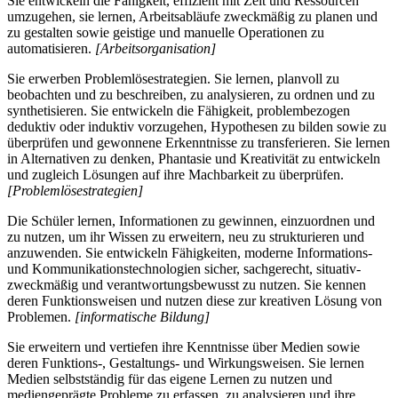
Sie entwickeln die Fähigkeit, effizient mit Zeit und Ressourcen
umzugehen, sie lernen, Arbeitsabläufe zweckmäßig zu planen und
zu gestalten sowie geistige und manuelle Operationen zu
automatisieren.
[Arbeitsorganisation]
Sie erwerben Problemlösestrategien. Sie lernen, planvoll zu
beobachten und zu beschreiben, zu analysieren, zu ordnen und zu
synthetisieren. Sie entwickeln die Fähigkeit, problembezogen
deduktiv oder induktiv vorzugehen, Hypothesen zu bilden sowie zu
überprüfen und gewonnene Erkenntnisse zu transferieren. Sie lernen
in Alternativen zu denken, Phantasie und Kreativität zu entwickeln
und zugleich Lösungen auf ihre Machbarkeit zu überprüfen.
[Problemlösestrategien]
Die Schüler lernen, Informationen zu gewinnen, einzuordnen und
zu nutzen, um ihr Wissen zu erweitern, neu zu strukturieren und
anzuwenden. Sie entwickeln Fähigkeiten, moderne Informations-
und Kommunikationstechnologien sicher, sachgerecht, situativ-
zweckmäßig und verantwortungsbewusst zu nutzen. Sie kennen
deren Funktionsweisen und nutzen diese zur kreativen Lösung von
Problemen.
[informatische Bildung]
Sie erweitern und vertiefen ihre Kenntnisse über Medien sowie
deren Funktions-, Gestaltungs- und Wirkungsweisen. Sie lernen
Medien selbstständig für das eigene Lernen zu nutzen und
mediengeprägte Probleme zu erfassen, zu analysieren und ihre