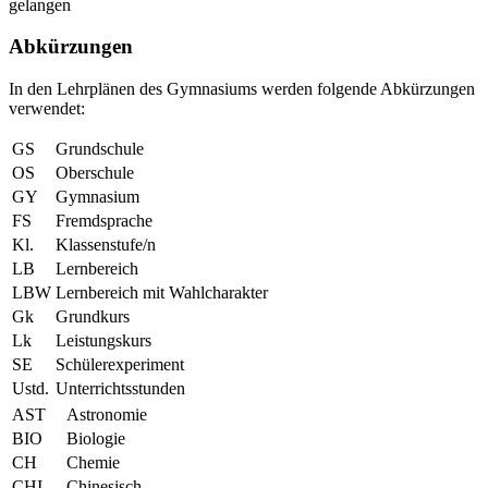
gelangen
Abkürzungen
In den Lehrplänen des Gymnasiums werden folgende Abkürzungen
verwendet:
GS
Grundschule
OS
Oberschule
GY
Gymnasium
FS
Fremdsprache
Kl.
Klassenstufe/n
LB
Lernbereich
LBW
Lernbereich mit Wahlcharakter
Gk
Grundkurs
Lk
Leistungskurs
SE
Schülerexperiment
Ustd.
Unterrichtsstunden
AST
Astronomie
BIO
Biologie
CH
Chemie
CHI
Chinesisch