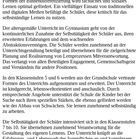
Formen der Binnendifferenzierung wird fachliches und soziales
Lernen optimal gefördert. Ein vielfältiger Einsatz von traditionellen
und digitalen Medien befähigt die Schüler, diese kritisch für das
selbstständige Lernen zu nutzen.
Der altersgemäße Unterricht im Gymnasium geht von der
kontinuierlichen Zunahme der Selbsttätigkeit der Schüler aus, ihren
erweiterten Erfahrungen und dem wachsenden
Abstraktionsvermögen. Die Schüler werden zunehmend an der
Unterrichtsgestaltung beteiligt und übernehmen für die zielgerichtete
Planung und Realisierung von Lernprozessen Mitverantwortung.
Das verlangt von allen Beteiligten Engagement, Gemeinschaftsgeist
und Verständnis für andere Positionen.
In den Klassenstufen 5 und 6 werden aus der Grundschule vertraute
Formen des Unterrichts aufgenommen und erweitert. Der Unterricht
ist kindgerecht, lebensweltorientiert und anschaulich. Durch
entsprechende Angebote unterstützt die Schule die Kinder bei der
Suche nach ihren speziellen Stärken, die ebenso gefördert werden
wie der Abbau von Schwächen. Sie lernen zunehmend selbstständig
zu arbeiten.
Die Selbsttätigkeit der Schüler intensiviert sich in den Klassenstufen
7 bis 10. Sie übernehmen zunehmend Verantwortung für die
Gestaltung des eigenen Lernens. Der Unterricht knüpft an die
Erfahrungs- und Lebenswelt der Jugendlichen an und komplexere