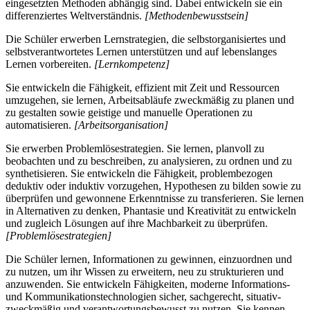
eingesetzten Methoden abhängig sind. Dabei entwickeln sie ein
differenziertes Weltverständnis.
[Methodenbewusstsein]
Die Schüler erwerben Lernstrategien, die selbstorganisiertes und
selbstverantwortetes Lernen unterstützen und auf lebenslanges
Lernen vorbereiten.
[Lernkompetenz]
Sie entwickeln die Fähigkeit, effizient mit Zeit und Ressourcen
umzugehen, sie lernen, Arbeitsabläufe zweckmäßig zu planen und
zu gestalten sowie geistige und manuelle Operationen zu
automatisieren.
[Arbeitsorganisation]
Sie erwerben Problemlösestrategien. Sie lernen, planvoll zu
beobachten und zu beschreiben, zu analysieren, zu ordnen und zu
synthetisieren. Sie entwickeln die Fähigkeit, problembezogen
deduktiv oder induktiv vorzugehen, Hypothesen zu bilden sowie zu
überprüfen und gewonnene Erkenntnisse zu transferieren. Sie lernen
in Alternativen zu denken, Phantasie und Kreativität zu entwickeln
und zugleich Lösungen auf ihre Machbarkeit zu überprüfen.
[Problemlösestrategien]
Die Schüler lernen, Informationen zu gewinnen, einzuordnen und
zu nutzen, um ihr Wissen zu erweitern, neu zu strukturieren und
anzuwenden. Sie entwickeln Fähigkeiten, moderne Informations-
und Kommunikationstechnologien sicher, sachgerecht, situativ-
zweckmäßig und verantwortungsbewusst zu nutzen. Sie kennen