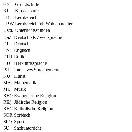
GS
Grundschule
Kl.
Klassenstufe
LB
Lernbereich
LBW
Lernbereich mit Wahlcharakter
Ustd.
Unterrichtsstunden
DaZ
Deutsch als Zweitsprache
DE
Deutsch
EN
Englisch
ETH
Ethik
HU
Herkunftssprache
ISL
Intensives Sprachenlernen
KU
Kunst
MA
Mathematik
MU
Musik
RE/e
Evangelische Religion
RE/j
Jüdische Religion
RE/k
Katholische Religion
SOR
Sorbisch
SPO
Sport
SU
Sachunterricht