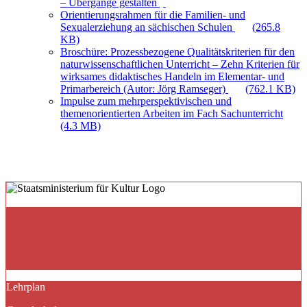
– Übergänge gestalten
Orientierungsrahmen für die Familien- und
Sexualerziehung an sächischen Schulen
(265.8
KB)
Broschüre: Prozessbezogene Qualitätskriterien für den
naturwissenschaftlichen Unterricht – Zehn Kriterien für
wirksames didaktisches Handeln im Elementar- und
Primarbereich (Autor: Jörg Ramseger)
(762.1 KB)
Impulse zum mehrperspektivischen und
themenorientierten Arbeiten im Fach Sachunterricht
(4.3 MB)
Lehrplan