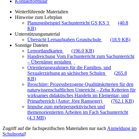
Kontaktformular
Weiterführende Materialien
Hinweise zum Lehrplan
Planungsbeispiel Sachunterricht GS KS 3
(40.8
KB)
Unterstützungsmaterial
Übersicht Lernaufgaben Grundschule
(18.9 KB)
Sonstige Dateien
Lernortlandkarten
(196.0 KB)
Handreichung Vom Fachunterricht zum Sachunterricht
– Übergänge gestalten
Orientierungsrahmen für die Familien- und
Sexualerziehung an sächischen Schulen
(265.8
KB)
Broschüre: Prozessbezogene Qualitätskriterien für den
naturwissenschaftlichen Unterricht – Zehn Kriterien für
wirksames didaktisches Handeln im Elementar- und
Primarbereich (Autor: Jörg Ramseger)
(762.1 KB)
Impulse zum mehrperspektivischen und
themenorientierten Arbeiten im Fach Sachunterricht
(4.3 MB)
Zugriff auf die fachspezifischen Materialien nur nach
Anmeldung im
Schulportal
!