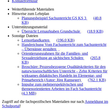
Kontaktformular
Weiterführende Materialien
Hinweise zum Lehrplan
Planungsbeispiel Sachunterricht GS KS 3
(40.8
KB)
Unterstützungsmaterial
Übersicht Lernaufgaben Grundschule
(18.9 KB)
Sonstige Dateien
Lernortlandkarten
(196.0 KB)
Handreichung Vom Fachunterricht zum Sachunterricht
– Übergänge gestalten
Orientierungsrahmen für die Familien- und
Sexualerziehung an sächischen Schulen
(265.8
KB)
Broschüre: Prozessbezogene Qualitätskriterien für den
naturwissenschaftlichen Unterricht – Zehn Kriterien für
wirksames didaktisches Handeln im Elementar- und
Primarbereich (Autor: Jörg Ramseger)
(762.1 KB)
Impulse zum mehrperspektivischen und
themenorientierten Arbeiten im Fach Sachunterricht
(4.3 MB)
Zugriff auf die fachspezifischen Materialien nur nach
Anmeldung im
Schulportal
!