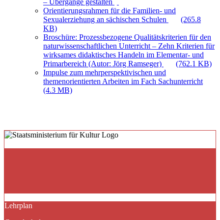
– Übergänge gestalten
Orientierungsrahmen für die Familien- und
Sexualerziehung an sächischen Schulen
(265.8
KB)
Broschüre: Prozessbezogene Qualitätskriterien für den
naturwissenschaftlichen Unterricht – Zehn Kriterien für
wirksames didaktisches Handeln im Elementar- und
Primarbereich (Autor: Jörg Ramseger)
(762.1 KB)
Impulse zum mehrperspektivischen und
themenorientierten Arbeiten im Fach Sachunterricht
(4.3 MB)
Lehrplan