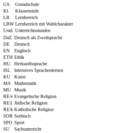
GS
Grundschule
Kl.
Klassenstufe
LB
Lernbereich
LBW
Lernbereich mit Wahlcharakter
Ustd.
Unterrichtsstunden
DaZ
Deutsch als Zweitsprache
DE
Deutsch
EN
Englisch
ETH
Ethik
HU
Herkunftssprache
ISL
Intensives Sprachenlernen
KU
Kunst
MA
Mathematik
MU
Musik
RE/e
Evangelische Religion
RE/j
Jüdische Religion
RE/k
Katholische Religion
SOR
Sorbisch
SPO
Sport
SU
Sachunterricht