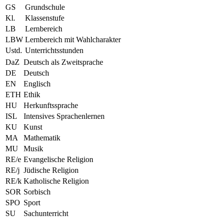
GS
Grundschule
Kl.
Klassenstufe
LB
Lernbereich
LBW
Lernbereich mit Wahlcharakter
Ustd.
Unterrichtsstunden
DaZ
Deutsch als Zweitsprache
DE
Deutsch
EN
Englisch
ETH
Ethik
HU
Herkunftssprache
ISL
Intensives Sprachenlernen
KU
Kunst
MA
Mathematik
MU
Musik
RE/e
Evangelische Religion
RE/j
Jüdische Religion
RE/k
Katholische Religion
SOR
Sorbisch
SPO
Sport
SU
Sachunterricht