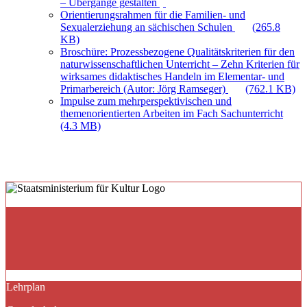
– Übergänge gestalten
Orientierungsrahmen für die Familien- und
Sexualerziehung an sächischen Schulen
(265.8
KB)
Broschüre: Prozessbezogene Qualitätskriterien für den
naturwissenschaftlichen Unterricht – Zehn Kriterien für
wirksames didaktisches Handeln im Elementar- und
Primarbereich (Autor: Jörg Ramseger)
(762.1 KB)
Impulse zum mehrperspektivischen und
themenorientierten Arbeiten im Fach Sachunterricht
(4.3 MB)
Lehrplan