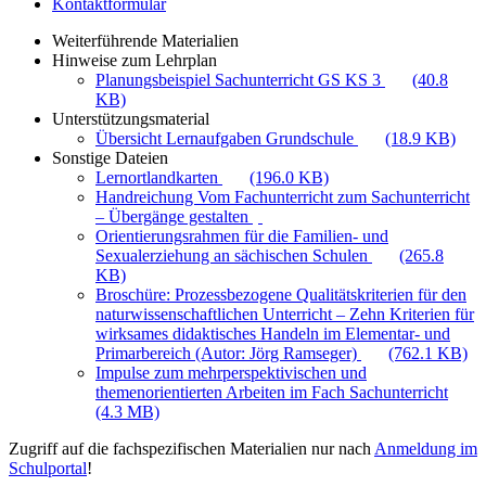
Kontaktformular
Weiterführende Materialien
Hinweise zum Lehrplan
Planungsbeispiel Sachunterricht GS KS 3
(40.8
KB)
Unterstützungsmaterial
Übersicht Lernaufgaben Grundschule
(18.9 KB)
Sonstige Dateien
Lernortlandkarten
(196.0 KB)
Handreichung Vom Fachunterricht zum Sachunterricht
– Übergänge gestalten
Orientierungsrahmen für die Familien- und
Sexualerziehung an sächischen Schulen
(265.8
KB)
Broschüre: Prozessbezogene Qualitätskriterien für den
naturwissenschaftlichen Unterricht – Zehn Kriterien für
wirksames didaktisches Handeln im Elementar- und
Primarbereich (Autor: Jörg Ramseger)
(762.1 KB)
Impulse zum mehrperspektivischen und
themenorientierten Arbeiten im Fach Sachunterricht
(4.3 MB)
Zugriff auf die fachspezifischen Materialien nur nach
Anmeldung im
Schulportal
!