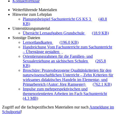
Kontaktformular
Weiterführende Materialien
Hinweise zum Lehrplan
Planungsbeispiel Sachunterricht GS KS 3
(40.8
KB)
Unterstützungsmaterial
Übersicht Lernaufgaben Grundschule
(18.9 KB)
Sonstige Dateien
Lernortlandkarten
(196.0 KB)
Handreichung Vom Fachunterricht zum Sachunterricht
– Übergänge gestalten
Orientierungsrahmen für die Familien- und
Sexualerziehung an sächischen Schulen
(265.8
KB)
Broschüre: Prozessbezogene Qualitätskriterien für den
naturwissenschaftlichen Unterricht – Zehn Kriterien für
wirksames didaktisches Handeln im Elementar- und
Primarbereich (Autor: Jörg Ramseger)
(762.1 KB)
Impulse zum mehrperspektivischen und
themenorientierten Arbeiten im Fach Sachunterricht
(4.3 MB)
Zugriff auf die fachspezifischen Materialien nur nach
Anmeldung im
Schulportal
!