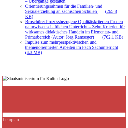
– Übergänge gestalten
Orientierungsrahmen für die Familien- und
Sexualerziehung an sächischen Schulen
(265.8
KB)
Broschüre: Prozessbezogene Qualitätskriterien für den
naturwissenschaftlichen Unterricht – Zehn Kriterien für
wirksames didaktisches Handeln im Elementar- und
Primarbereich (Autor: Jörg Ramseger)
(762.1 KB)
Impulse zum mehrperspektivischen und
themenorientierten Arbeiten im Fach Sachunterricht
(4.3 MB)
Lehrplan