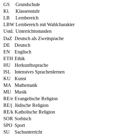
GS
Grundschule
Kl.
Klassenstufe
LB
Lernbereich
LBW
Lernbereich mit Wahlcharakter
Ustd.
Unterrichtsstunden
DaZ
Deutsch als Zweitsprache
DE
Deutsch
EN
Englisch
ETH
Ethik
HU
Herkunftssprache
ISL
Intensives Sprachenlernen
KU
Kunst
MA
Mathematik
MU
Musik
RE/e
Evangelische Religion
RE/j
Jüdische Religion
RE/k
Katholische Religion
SOR
Sorbisch
SPO
Sport
SU
Sachunterricht