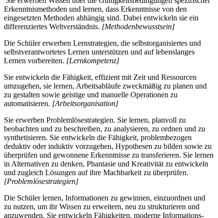
Sie erwerben Wissen über die Gültigkeitsbedingungen spezifischer
Erkenntnismethoden und lernen, dass Erkenntnisse von den
eingesetzten Methoden abhängig sind. Dabei entwickeln sie ein
differenziertes Weltverständnis.
[Methodenbewusstsein]
Die Schüler erwerben Lernstrategien, die selbstorganisiertes und
selbstverantwortetes Lernen unterstützen und auf lebenslanges
Lernen vorbereiten.
[Lernkompetenz]
Sie entwickeln die Fähigkeit, effizient mit Zeit und Ressourcen
umzugehen, sie lernen, Arbeitsabläufe zweckmäßig zu planen und
zu gestalten sowie geistige und manuelle Operationen zu
automatisieren.
[Arbeitsorganisation]
Sie erwerben Problemlösestrategien. Sie lernen, planvoll zu
beobachten und zu beschreiben, zu analysieren, zu ordnen und zu
synthetisieren. Sie entwickeln die Fähigkeit, problembezogen
deduktiv oder induktiv vorzugehen, Hypothesen zu bilden sowie zu
überprüfen und gewonnene Erkenntnisse zu transferieren. Sie lernen
in Alternativen zu denken, Phantasie und Kreativität zu entwickeln
und zugleich Lösungen auf ihre Machbarkeit zu überprüfen.
[Problemlösestrategien]
Die Schüler lernen, Informationen zu gewinnen, einzuordnen und
zu nutzen, um ihr Wissen zu erweitern, neu zu strukturieren und
anzuwenden. Sie entwickeln Fähigkeiten, moderne Informations-