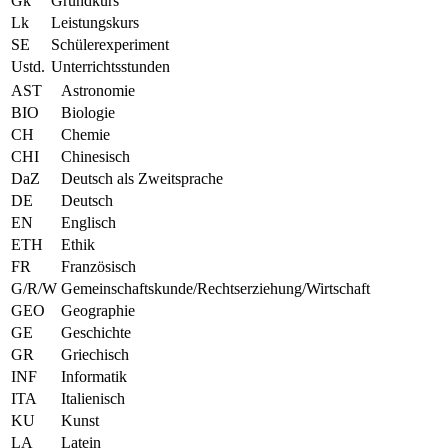
Gk
Grundkurs
Lk
Leistungskurs
SE
Schülerexperiment
Ustd.
Unterrichtsstunden
AST
Astronomie
BIO
Biologie
CH
Chemie
CHI
Chinesisch
DaZ
Deutsch als Zweitsprache
DE
Deutsch
EN
Englisch
ETH
Ethik
FR
Französisch
G/R/W
Gemeinschaftskunde/Rechtserziehung/Wirtschaft
GEO
Geographie
GE
Geschichte
GR
Griechisch
INF
Informatik
ITA
Italienisch
KU
Kunst
LA
Latein