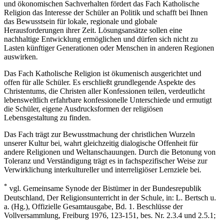
und ökonomischen Sachverhalten fördert das Fach Katholische
Religion das Interesse der Schüler an Politik und schafft bei Ihnen
das Bewusstsein für lokale, regionale und globale
Herausforderungen ihrer Zeit. Lösungsansätze sollen eine
nachhaltige Entwicklung ermöglichen und dürfen sich nicht zu
Lasten künftiger Generationen oder Menschen in anderen Regionen
auswirken.
Das Fach Katholische Religion ist ökumenisch ausgerichtet und
offen für alle Schüler. Es erschließt grundlegende Aspekte des
Christentums, die Christen aller Konfessionen teilen, verdeutlicht
lebensweltlich erfahrbare konfessionelle Unterschiede und ermutigt
die Schüler, eigene Ausdrucksformen der religiösen
Lebensgestaltung zu finden.
Das Fach trägt zur Bewusstmachung der christlichen Wurzeln
unserer Kultur bei, wahrt gleichzeitig dialogische Offenheit für
andere Religionen und Weltanschauungen. Durch die Betonung von
Toleranz und Verständigung trägt es in fachspezifischer Weise zur
Verwirklichung interkultureller und interreligiöser Lernziele bei.
*
vgl. Gemeinsame Synode der Bistümer in der Bundesrepublik
Deutschland, Der Religionsunterricht in der Schule, in: L. Bertsch u.
a. (Hg.), Offizielle Gesamtausgabe, Bd. 1. Beschlüsse der
Vollversammlung, Freiburg 1976, 123-151, bes. Nr. 2.3.4 und 2.5.1;