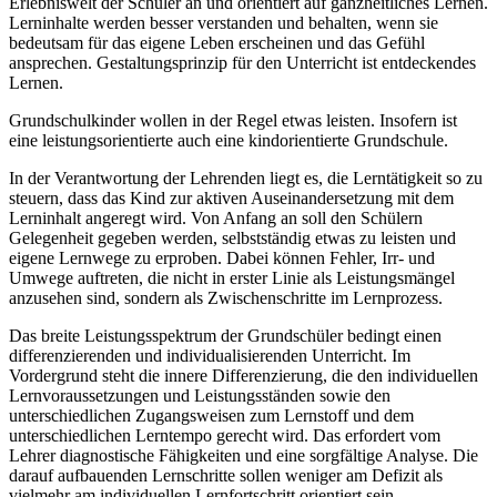
Erlebniswelt der Schüler an und orientiert auf ganzheitliches Lernen.
Lerninhalte werden besser verstanden und behalten, wenn sie
bedeutsam für das eigene Leben erscheinen und das Gefühl
ansprechen. Gestaltungsprinzip für den Unterricht ist entdeckendes
Lernen.
Grundschulkinder wollen in der Regel etwas leisten. Insofern ist
eine leistungsorientierte auch eine kindorientierte Grundschule.
In der Verantwortung der Lehrenden liegt es, die Lerntätigkeit so zu
steuern, dass das Kind zur aktiven Auseinandersetzung mit dem
Lerninhalt angeregt wird. Von Anfang an soll den Schülern
Gelegenheit gegeben werden, selbstständig etwas zu leisten und
eigene Lernwege zu erproben. Dabei können Fehler, Irr- und
Umwege auftreten, die nicht in erster Linie als Leistungsmängel
anzusehen sind, sondern als Zwischenschritte im Lernprozess.
Das breite Leistungsspektrum der Grundschüler bedingt einen
differenzierenden und individualisierenden Unterricht. Im
Vordergrund steht die innere Differenzierung, die den individuellen
Lernvoraussetzungen und Leistungsständen sowie den
unterschiedlichen Zugangsweisen zum Lernstoff und dem
unterschiedlichen Lerntempo gerecht wird. Das erfordert vom
Lehrer diagnostische Fähigkeiten und eine sorgfältige Analyse. Die
darauf aufbauenden Lernschritte sollen weniger am Defizit als
vielmehr am individuellen Lernfortschritt orientiert sein.