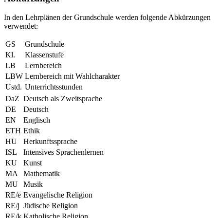
In den Lehrplänen der Grundschule werden folgende Abkürzungen
verwendet:
GS
Grundschule
Kl.
Klassenstufe
LB
Lernbereich
LBW
Lernbereich mit Wahlcharakter
Ustd.
Unterrichtsstunden
DaZ
Deutsch als Zweitsprache
DE
Deutsch
EN
Englisch
ETH
Ethik
HU
Herkunftssprache
ISL
Intensives Sprachenlernen
KU
Kunst
MA
Mathematik
MU
Musik
RE/e
Evangelische Religion
RE/j
Jüdische Religion
RE/k
Katholische Religion