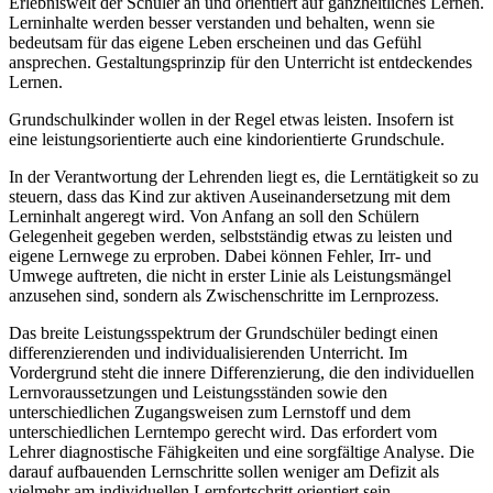
Erlebniswelt der Schüler an und orientiert auf ganzheitliches Lernen.
Lerninhalte werden besser verstanden und behalten, wenn sie
bedeutsam für das eigene Leben erscheinen und das Gefühl
ansprechen. Gestaltungsprinzip für den Unterricht ist entdeckendes
Lernen.
Grundschulkinder wollen in der Regel etwas leisten. Insofern ist
eine leistungsorientierte auch eine kindorientierte Grundschule.
In der Verantwortung der Lehrenden liegt es, die Lerntätigkeit so zu
steuern, dass das Kind zur aktiven Auseinandersetzung mit dem
Lerninhalt angeregt wird. Von Anfang an soll den Schülern
Gelegenheit gegeben werden, selbstständig etwas zu leisten und
eigene Lernwege zu erproben. Dabei können Fehler, Irr- und
Umwege auftreten, die nicht in erster Linie als Leistungsmängel
anzusehen sind, sondern als Zwischenschritte im Lernprozess.
Das breite Leistungsspektrum der Grundschüler bedingt einen
differenzierenden und individualisierenden Unterricht. Im
Vordergrund steht die innere Differenzierung, die den individuellen
Lernvoraussetzungen und Leistungsständen sowie den
unterschiedlichen Zugangsweisen zum Lernstoff und dem
unterschiedlichen Lerntempo gerecht wird. Das erfordert vom
Lehrer diagnostische Fähigkeiten und eine sorgfältige Analyse. Die
darauf aufbauenden Lernschritte sollen weniger am Defizit als
vielmehr am individuellen Lernfortschritt orientiert sein.