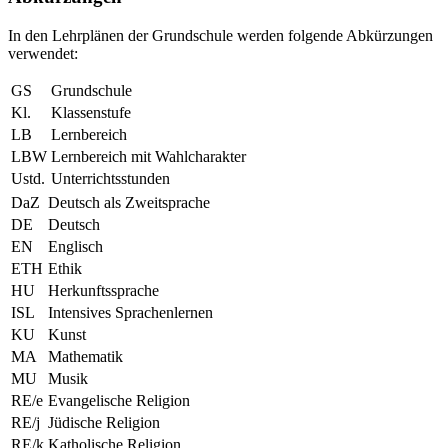
In den Lehrplänen der Grundschule werden folgende Abkürzungen
verwendet:
GS
Grundschule
Kl.
Klassenstufe
LB
Lernbereich
LBW
Lernbereich mit Wahlcharakter
Ustd.
Unterrichtsstunden
DaZ
Deutsch als Zweitsprache
DE
Deutsch
EN
Englisch
ETH
Ethik
HU
Herkunftssprache
ISL
Intensives Sprachenlernen
KU
Kunst
MA
Mathematik
MU
Musik
RE/e
Evangelische Religion
RE/j
Jüdische Religion
RE/k
Katholische Religion