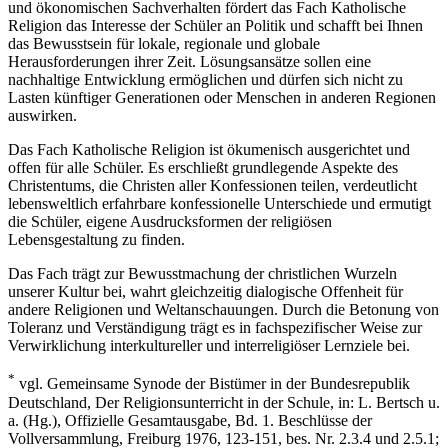
und ökonomischen Sachverhalten fördert das Fach Katholische
Religion das Interesse der Schüler an Politik und schafft bei Ihnen
das Bewusstsein für lokale, regionale und globale
Herausforderungen ihrer Zeit. Lösungsansätze sollen eine
nachhaltige Entwicklung ermöglichen und dürfen sich nicht zu
Lasten künftiger Generationen oder Menschen in anderen Regionen
auswirken.
Das Fach Katholische Religion ist ökumenisch ausgerichtet und
offen für alle Schüler. Es erschließt grundlegende Aspekte des
Christentums, die Christen aller Konfessionen teilen, verdeutlicht
lebensweltlich erfahrbare konfessionelle Unterschiede und ermutigt
die Schüler, eigene Ausdrucksformen der religiösen
Lebensgestaltung zu finden.
Das Fach trägt zur Bewusstmachung der christlichen Wurzeln
unserer Kultur bei, wahrt gleichzeitig dialogische Offenheit für
andere Religionen und Weltanschauungen. Durch die Betonung von
Toleranz und Verständigung trägt es in fachspezifischer Weise zur
Verwirklichung interkultureller und interreligiöser Lernziele bei.
*
vgl. Gemeinsame Synode der Bistümer in der Bundesrepublik
Deutschland, Der Religionsunterricht in der Schule, in: L. Bertsch u.
a. (Hg.), Offizielle Gesamtausgabe, Bd. 1. Beschlüsse der
Vollversammlung, Freiburg 1976, 123-151, bes. Nr. 2.3.4 und 2.5.1;