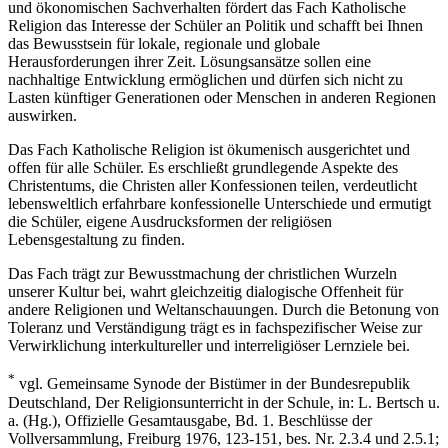
und ökonomischen Sachverhalten fördert das Fach Katholische
Religion das Interesse der Schüler an Politik und schafft bei Ihnen
das Bewusstsein für lokale, regionale und globale
Herausforderungen ihrer Zeit. Lösungsansätze sollen eine
nachhaltige Entwicklung ermöglichen und dürfen sich nicht zu
Lasten künftiger Generationen oder Menschen in anderen Regionen
auswirken.
Das Fach Katholische Religion ist ökumenisch ausgerichtet und
offen für alle Schüler. Es erschließt grundlegende Aspekte des
Christentums, die Christen aller Konfessionen teilen, verdeutlicht
lebensweltlich erfahrbare konfessionelle Unterschiede und ermutigt
die Schüler, eigene Ausdrucksformen der religiösen
Lebensgestaltung zu finden.
Das Fach trägt zur Bewusstmachung der christlichen Wurzeln
unserer Kultur bei, wahrt gleichzeitig dialogische Offenheit für
andere Religionen und Weltanschauungen. Durch die Betonung von
Toleranz und Verständigung trägt es in fachspezifischer Weise zur
Verwirklichung interkultureller und interreligiöser Lernziele bei.
*
vgl. Gemeinsame Synode der Bistümer in der Bundesrepublik
Deutschland, Der Religionsunterricht in der Schule, in: L. Bertsch u.
a. (Hg.), Offizielle Gesamtausgabe, Bd. 1. Beschlüsse der
Vollversammlung, Freiburg 1976, 123-151, bes. Nr. 2.3.4 und 2.5.1;