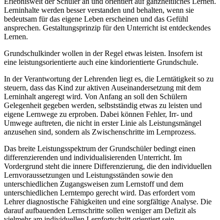
Erlebniswelt der Schüler an und orientiert auf ganzheitliches Lernen.
Lerninhalte werden besser verstanden und behalten, wenn sie
bedeutsam für das eigene Leben erscheinen und das Gefühl
ansprechen. Gestaltungsprinzip für den Unterricht ist entdeckendes
Lernen.
Grundschulkinder wollen in der Regel etwas leisten. Insofern ist
eine leistungsorientierte auch eine kindorientierte Grundschule.
In der Verantwortung der Lehrenden liegt es, die Lerntätigkeit so zu
steuern, dass das Kind zur aktiven Auseinandersetzung mit dem
Lerninhalt angeregt wird. Von Anfang an soll den Schülern
Gelegenheit gegeben werden, selbstständig etwas zu leisten und
eigene Lernwege zu erproben. Dabei können Fehler, Irr- und
Umwege auftreten, die nicht in erster Linie als Leistungsmängel
anzusehen sind, sondern als Zwischenschritte im Lernprozess.
Das breite Leistungsspektrum der Grundschüler bedingt einen
differenzierenden und individualisierenden Unterricht. Im
Vordergrund steht die innere Differenzierung, die den individuellen
Lernvoraussetzungen und Leistungsständen sowie den
unterschiedlichen Zugangsweisen zum Lernstoff und dem
unterschiedlichen Lerntempo gerecht wird. Das erfordert vom
Lehrer diagnostische Fähigkeiten und eine sorgfältige Analyse. Die
darauf aufbauenden Lernschritte sollen weniger am Defizit als
vielmehr am individuellen Lernfortschritt orientiert sein.