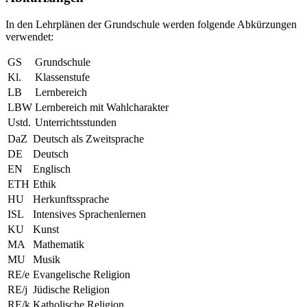
In den Lehrplänen der Grundschule werden folgende Abkürzungen
verwendet:
GS
Grundschule
Kl.
Klassenstufe
LB
Lernbereich
LBW
Lernbereich mit Wahlcharakter
Ustd.
Unterrichtsstunden
DaZ
Deutsch als Zweitsprache
DE
Deutsch
EN
Englisch
ETH
Ethik
HU
Herkunftssprache
ISL
Intensives Sprachenlernen
KU
Kunst
MA
Mathematik
MU
Musik
RE/e
Evangelische Religion
RE/j
Jüdische Religion
RE/k
Katholische Religion