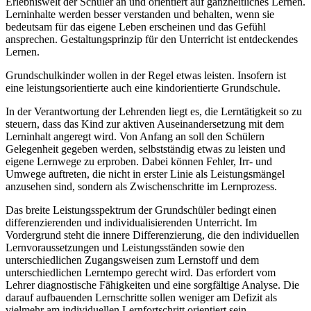
Erlebniswelt der Schüler an und orientiert auf ganzheitliches Lernen.
Lerninhalte werden besser verstanden und behalten, wenn sie
bedeutsam für das eigene Leben erscheinen und das Gefühl
ansprechen. Gestaltungsprinzip für den Unterricht ist entdeckendes
Lernen.
Grundschulkinder wollen in der Regel etwas leisten. Insofern ist
eine leistungsorientierte auch eine kindorientierte Grundschule.
In der Verantwortung der Lehrenden liegt es, die Lerntätigkeit so zu
steuern, dass das Kind zur aktiven Auseinandersetzung mit dem
Lerninhalt angeregt wird. Von Anfang an soll den Schülern
Gelegenheit gegeben werden, selbstständig etwas zu leisten und
eigene Lernwege zu erproben. Dabei können Fehler, Irr- und
Umwege auftreten, die nicht in erster Linie als Leistungsmängel
anzusehen sind, sondern als Zwischenschritte im Lernprozess.
Das breite Leistungsspektrum der Grundschüler bedingt einen
differenzierenden und individualisierenden Unterricht. Im
Vordergrund steht die innere Differenzierung, die den individuellen
Lernvoraussetzungen und Leistungsständen sowie den
unterschiedlichen Zugangsweisen zum Lernstoff und dem
unterschiedlichen Lerntempo gerecht wird. Das erfordert vom
Lehrer diagnostische Fähigkeiten und eine sorgfältige Analyse. Die
darauf aufbauenden Lernschritte sollen weniger am Defizit als
vielmehr am individuellen Lernfortschritt orientiert sein.