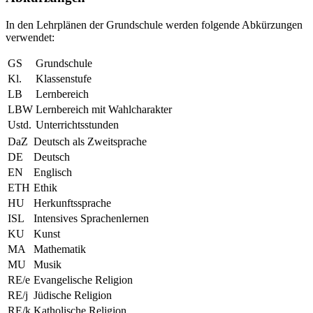
In den Lehrplänen der Grundschule werden folgende Abkürzungen
verwendet:
GS
Grundschule
Kl.
Klassenstufe
LB
Lernbereich
LBW
Lernbereich mit Wahlcharakter
Ustd.
Unterrichtsstunden
DaZ
Deutsch als Zweitsprache
DE
Deutsch
EN
Englisch
ETH
Ethik
HU
Herkunftssprache
ISL
Intensives Sprachenlernen
KU
Kunst
MA
Mathematik
MU
Musik
RE/e
Evangelische Religion
RE/j
Jüdische Religion
RE/k
Katholische Religion