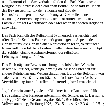
und ökonomischen Sachverhalten fördert das Fach Katholische
Religion das Interesse der Schüler an Politik und schafft bei Ihnen
das Bewusstsein für lokale, regionale und globale
Herausforderungen ihrer Zeit. Lösungsansätze sollen eine
nachhaltige Entwicklung ermöglichen und dürfen sich nicht zu
Lasten künftiger Generationen oder Menschen in anderen Regionen
auswirken.
Das Fach Katholische Religion ist ökumenisch ausgerichtet und
offen für alle Schüler. Es erschließt grundlegende Aspekte des
Christentums, die Christen aller Konfessionen teilen, verdeutlicht
lebensweltlich erfahrbare konfessionelle Unterschiede und ermutigt
die Schüler, eigene Ausdrucksformen der religiösen
Lebensgestaltung zu finden.
Das Fach trägt zur Bewusstmachung der christlichen Wurzeln
unserer Kultur bei, wahrt gleichzeitig dialogische Offenheit für
andere Religionen und Weltanschauungen. Durch die Betonung von
Toleranz und Verständigung trägt es in fachspezifischer Weise zur
Verwirklichung interkultureller und interreligiöser Lernziele bei.
*
vgl. Gemeinsame Synode der Bistümer in der Bundesrepublik
Deutschland, Der Religionsunterricht in der Schule, in: L. Bertsch u.
a. (Hg.), Offizielle Gesamtausgabe, Bd. 1. Beschlüsse der
Vollversammlung, Freiburg 1976, 123-151, bes. Nr. 2.3.4 und 2.5.1;