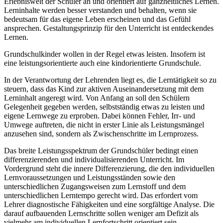
Erlebniswelt der Schüler an und orientiert auf ganzheitliches Lernen.
Lerninhalte werden besser verstanden und behalten, wenn sie
bedeutsam für das eigene Leben erscheinen und das Gefühl
ansprechen. Gestaltungsprinzip für den Unterricht ist entdeckendes
Lernen.
Grundschulkinder wollen in der Regel etwas leisten. Insofern ist
eine leistungsorientierte auch eine kindorientierte Grundschule.
In der Verantwortung der Lehrenden liegt es, die Lerntätigkeit so zu
steuern, dass das Kind zur aktiven Auseinandersetzung mit dem
Lerninhalt angeregt wird. Von Anfang an soll den Schülern
Gelegenheit gegeben werden, selbstständig etwas zu leisten und
eigene Lernwege zu erproben. Dabei können Fehler, Irr- und
Umwege auftreten, die nicht in erster Linie als Leistungsmängel
anzusehen sind, sondern als Zwischenschritte im Lernprozess.
Das breite Leistungsspektrum der Grundschüler bedingt einen
differenzierenden und individualisierenden Unterricht. Im
Vordergrund steht die innere Differenzierung, die den individuellen
Lernvoraussetzungen und Leistungsständen sowie den
unterschiedlichen Zugangsweisen zum Lernstoff und dem
unterschiedlichen Lerntempo gerecht wird. Das erfordert vom
Lehrer diagnostische Fähigkeiten und eine sorgfältige Analyse. Die
darauf aufbauenden Lernschritte sollen weniger am Defizit als
vielmehr am individuellen Lernfortschritt orientiert sein.