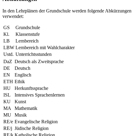
In den Lehrplänen der Grundschule werden folgende Abkürzungen
verwendet:
GS
Grundschule
Kl.
Klassenstufe
LB
Lernbereich
LBW
Lernbereich mit Wahlcharakter
Ustd.
Unterrichtsstunden
DaZ
Deutsch als Zweitsprache
DE
Deutsch
EN
Englisch
ETH
Ethik
HU
Herkunftssprache
ISL
Intensives Sprachenlernen
KU
Kunst
MA
Mathematik
MU
Musik
RE/e
Evangelische Religion
RE/j
Jüdische Religion
RE/k
Katholische Religion