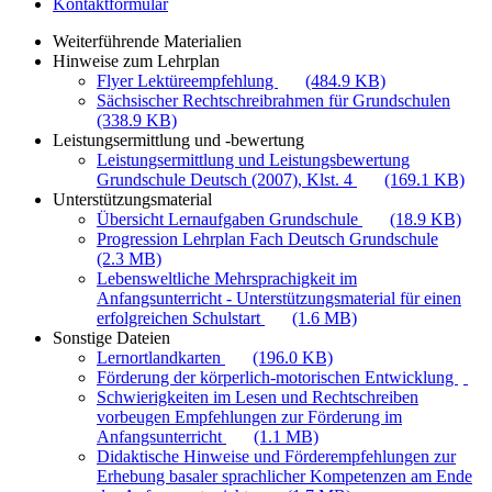
Kontaktformular
Weiterführende Materialien
Hinweise zum Lehrplan
Flyer Lektüreempfehlung
(484.9 KB)
Sächsischer Rechtschreibrahmen für Grundschulen
(338.9 KB)
Leistungsermittlung und -bewertung
Leistungsermittlung und Leistungsbewertung
Grundschule Deutsch (2007), Klst. 4
(169.1 KB)
Unterstützungsmaterial
Übersicht Lernaufgaben Grundschule
(18.9 KB)
Progression Lehrplan Fach Deutsch Grundschule
(2.3 MB)
Lebensweltliche Mehrsprachigkeit im
Anfangsunterricht - Unterstützungsmaterial für einen
erfolgreichen Schulstart
(1.6 MB)
Sonstige Dateien
Lernortlandkarten
(196.0 KB)
Förderung der körperlich-motorischen Entwicklung
Schwierigkeiten im Lesen und Rechtschreiben
vorbeugen Empfehlungen zur Förderung im
Anfangsunterricht
(1.1 MB)
Didaktische Hinweise und Förderempfehlungen zur
Erhebung basaler sprachlicher Kompetenzen am Ende