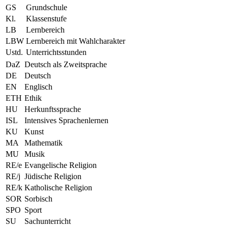
GS
Grundschule
Kl.
Klassenstufe
LB
Lernbereich
LBW
Lernbereich mit Wahlcharakter
Ustd.
Unterrichtsstunden
DaZ
Deutsch als Zweitsprache
DE
Deutsch
EN
Englisch
ETH
Ethik
HU
Herkunftssprache
ISL
Intensives Sprachenlernen
KU
Kunst
MA
Mathematik
MU
Musik
RE/e
Evangelische Religion
RE/j
Jüdische Religion
RE/k
Katholische Religion
SOR
Sorbisch
SPO
Sport
SU
Sachunterricht