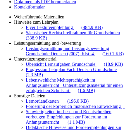
Dokument als PDF herunterladen
Kontaktformular
Weiterführende Materialien
Hinweise zum Lehrplan
Flyer Lektüreempfehlung
(484.9 KB)
Sächsischer Rechtschreibrahmen für Grundschulen
(338.9 KB)
Leistungsermittlung und -bewertung
Leistungsermittlung und Leistungsbewertung
Grundschule Deutsch (2007), Klst. 4
(169.1 KB)
Unterstützungsmaterial
Übersicht Lernaufgaben Grundschule
(18.9 KB)
Progression Lehrplan Fach Deutsch Grundschule
(2.3 MB)
Lebensweltliche Mehrsprachigkeit im
Anfangsunterricht - Unterstützungsmaterial für einen
erfolgreichen Schulstart
(1.6 MB)
Sonstige Dateien
Lernortlandkarten
(196.0 KB)
Förderung der körperlich-motorischen Entwicklung
Schwierigkeiten im Lesen und Rechtschreiben
vorbeugen Empfehlungen zur Förderung im
Anfangsunterricht
(1.1 MB)
Didaktische Hinweise und Förderempfehlungen zur