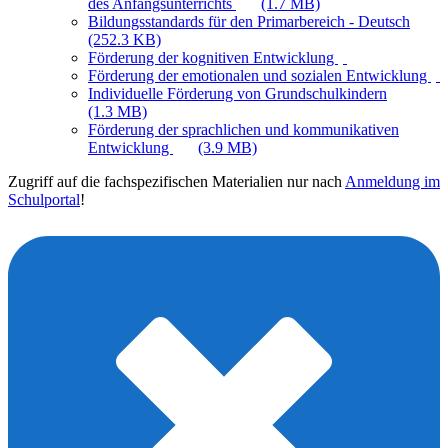
des Anfangsunterrichts
(1.7 MB)
Bildungsstandards für den Primarbereich - Deutsch
(252.3 KB)
Förderung der kognitiven Entwicklung
Förderung der emotionalen und sozialen Entwicklung
Individuelle Förderung von Grundschulkindern
(1.3 MB)
Förderung der sprachlichen und kommunikativen
Entwicklung
(3.9 MB)
Zugriff auf die fachspezifischen Materialien nur nach
Anmeldung im
Schulportal
!