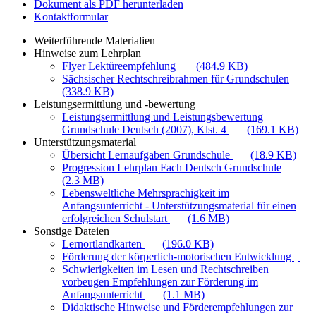
Dokument als PDF herunterladen
Kontaktformular
Weiterführende Materialien
Hinweise zum Lehrplan
Flyer Lektüreempfehlung
(484.9 KB)
Sächsischer Rechtschreibrahmen für Grundschulen
(338.9 KB)
Leistungsermittlung und -bewertung
Leistungsermittlung und Leistungsbewertung
Grundschule Deutsch (2007), Klst. 4
(169.1 KB)
Unterstützungsmaterial
Übersicht Lernaufgaben Grundschule
(18.9 KB)
Progression Lehrplan Fach Deutsch Grundschule
(2.3 MB)
Lebensweltliche Mehrsprachigkeit im
Anfangsunterricht - Unterstützungsmaterial für einen
erfolgreichen Schulstart
(1.6 MB)
Sonstige Dateien
Lernortlandkarten
(196.0 KB)
Förderung der körperlich-motorischen Entwicklung
Schwierigkeiten im Lesen und Rechtschreiben
vorbeugen Empfehlungen zur Förderung im
Anfangsunterricht
(1.1 MB)
Didaktische Hinweise und Förderempfehlungen zur