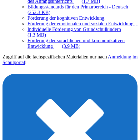
des Anfangsunterrichts
(1.7 MB)
Bildungsstandards für den Primarbereich - Deutsch
(252.3 KB)
Förderung der kognitiven Entwicklung
Förderung der emotionalen und sozialen Entwicklung
Individuelle Förderung von Grundschulkindern
(1.3 MB)
Förderung der sprachlichen und kommunikativen
Entwicklung
(3.9 MB)
Zugriff auf die fachspezifischen Materialien nur nach
Anmeldung im
Schulportal
!