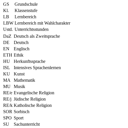
GS
Grundschule
Kl.
Klassenstufe
LB
Lernbereich
LBW
Lernbereich mit Wahlcharakter
Ustd.
Unterrichtsstunden
DaZ
Deutsch als Zweitsprache
DE
Deutsch
EN
Englisch
ETH
Ethik
HU
Herkunftssprache
ISL
Intensives Sprachenlernen
KU
Kunst
MA
Mathematik
MU
Musik
RE/e
Evangelische Religion
RE/j
Jüdische Religion
RE/k
Katholische Religion
SOR
Sorbisch
SPO
Sport
SU
Sachunterricht