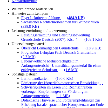
Kontaktformular
Weiterführende Materialien
Hinweise zum Lehrplan
Flyer Lektüreempfehlung
(484.9 KB)
Sächsischer Rechtschreibrahmen für Grundschulen
(338.9 KB)
Leistungsermittlung und -bewertung
Leistungsermittlung und Leistungsbewertung
Grundschule Deutsch (2007), Klst. 4
(169.1 KB)
Unterstützungsmaterial
Übersicht Lernaufgaben Grundschule
(18.9 KB)
Progression Lehrplan Fach Deutsch Grundschule
(2.3 MB)
Lebensweltliche Mehrsprachigkeit im
Anfangsunterricht - Unterstützungsmaterial für einen
erfolgreichen Schulstart
(1.6 MB)
Sonstige Dateien
Lernortlandkarten
(196.0 KB)
Förderung der körperlich-motorischen Entwicklung
Schwierigkeiten im Lesen und Rechtschreiben
vorbeugen Empfehlungen zur Förderung im
Anfangsunterricht
(1.1 MB)
Didaktische Hinweise und Förderempfehlungen zur
Erhebung basaler sprachlicher Kompetenzen am Ende