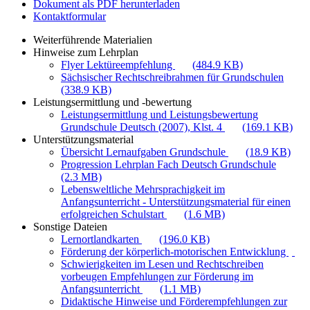
Dokument als PDF herunterladen
Kontaktformular
Weiterführende Materialien
Hinweise zum Lehrplan
Flyer Lektüreempfehlung
(484.9 KB)
Sächsischer Rechtschreibrahmen für Grundschulen
(338.9 KB)
Leistungsermittlung und -bewertung
Leistungsermittlung und Leistungsbewertung
Grundschule Deutsch (2007), Klst. 4
(169.1 KB)
Unterstützungsmaterial
Übersicht Lernaufgaben Grundschule
(18.9 KB)
Progression Lehrplan Fach Deutsch Grundschule
(2.3 MB)
Lebensweltliche Mehrsprachigkeit im
Anfangsunterricht - Unterstützungsmaterial für einen
erfolgreichen Schulstart
(1.6 MB)
Sonstige Dateien
Lernortlandkarten
(196.0 KB)
Förderung der körperlich-motorischen Entwicklung
Schwierigkeiten im Lesen und Rechtschreiben
vorbeugen Empfehlungen zur Förderung im
Anfangsunterricht
(1.1 MB)
Didaktische Hinweise und Förderempfehlungen zur