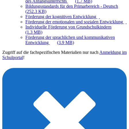
des Anfangsunterrichts
(1.7 MB)
Bildungsstandards für den Primarbereich - Deutsch
(252.3 KB)
Förderung der kognitiven Entwicklung
Förderung der emotionalen und sozialen Entwicklung
Individuelle Förderung von Grundschulkindern
(1.3 MB)
Förderung der sprachlichen und kommunikativen
Entwicklung
(3.9 MB)
Zugriff auf die fachspezifischen Materialien nur nach
Anmeldung im
Schulportal
!