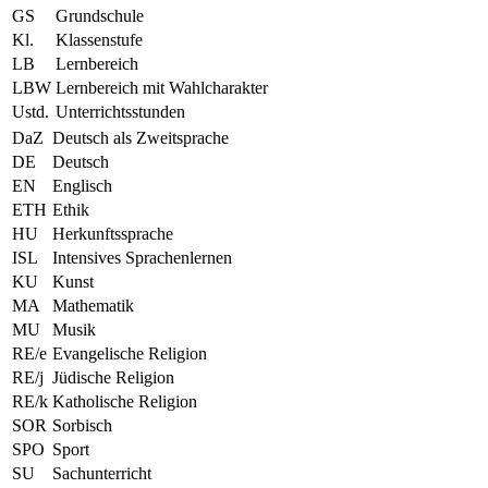
GS
Grundschule
Kl.
Klassenstufe
LB
Lernbereich
LBW
Lernbereich mit Wahlcharakter
Ustd.
Unterrichtsstunden
DaZ
Deutsch als Zweitsprache
DE
Deutsch
EN
Englisch
ETH
Ethik
HU
Herkunftssprache
ISL
Intensives Sprachenlernen
KU
Kunst
MA
Mathematik
MU
Musik
RE/e
Evangelische Religion
RE/j
Jüdische Religion
RE/k
Katholische Religion
SOR
Sorbisch
SPO
Sport
SU
Sachunterricht