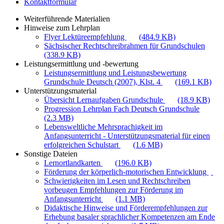
Kontaktformular
Weiterführende Materialien
Hinweise zum Lehrplan
Flyer Lektüreempfehlung
(484.9 KB)
Sächsischer Rechtschreibrahmen für Grundschulen
(338.9 KB)
Leistungsermittlung und -bewertung
Leistungsermittlung und Leistungsbewertung
Grundschule Deutsch (2007), Klst. 4
(169.1 KB)
Unterstützungsmaterial
Übersicht Lernaufgaben Grundschule
(18.9 KB)
Progression Lehrplan Fach Deutsch Grundschule
(2.3 MB)
Lebensweltliche Mehrsprachigkeit im
Anfangsunterricht - Unterstützungsmaterial für einen
erfolgreichen Schulstart
(1.6 MB)
Sonstige Dateien
Lernortlandkarten
(196.0 KB)
Förderung der körperlich-motorischen Entwicklung
Schwierigkeiten im Lesen und Rechtschreiben
vorbeugen Empfehlungen zur Förderung im
Anfangsunterricht
(1.1 MB)
Didaktische Hinweise und Förderempfehlungen zur
Erhebung basaler sprachlicher Kompetenzen am Ende