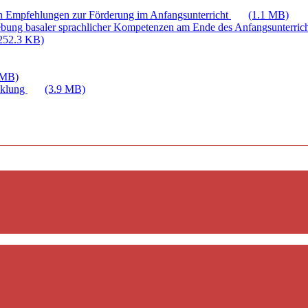
n Empfehlungen zur Förderung im Anfangsunterricht
(1.1 MB)
bung basaler sprachlicher Kompetenzen am Ende des Anfangsunterric
252.3 KB)
 MB)
cklung
(3.9 MB)