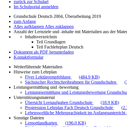
zurück zur Schulart
Im Schulportal anmelden
Grundschule Deutsch 2004, Überarbeitung 2019
zum Anfang
Alles aufklappen
Alles zuklappen
Anzahl der Lernziele und -inhalte mit Materialien aus der Mate
Inhaltsverzeichnis
Teil Grundlagen
Teil Fachlehrplan Deutsch
Dokument als PDF herunterladen
Kontaktformular
Weiterführende Materialien
Hinweise zum Lehrplan
Flyer Lektüreempfehlung
(484.9 KB)
Sächsischer Rechtschreibrahmen für Grundschulen
(
Leistungsermittlung und -bewertung
Leistungsermittlung und Leistungsbewertung Grundschul
Unterstützungsmaterial
Übersicht Lernaufgaben Grundschule
(18.9 KB)
Progression Lehrplan Fach Deutsch Grundschule
(2
Lebensweltliche Mehrsprachigkeit im Anfangsunterricht -
Sonstige Dateien
Lernortlandkarten
(196.0 KB)