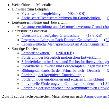
Weiterführende Materialien
Hinweise zum Lehrplan
Flyer Lektüreempfehlung
(484.9 KB)
Sächsischer Rechtschreibrahmen für Grundschulen
(
Leistungsermittlung und -bewertung
Leistungsermittlung und Leistungsbewertung Grundschul
Unterstützungsmaterial
Übersicht Lernaufgaben Grundschule
(18.9 KB)
Progression Lehrplan Fach Deutsch Grundschule
(2
Lebensweltliche Mehrsprachigkeit im Anfangsunterricht -
Sonstige Dateien
Lernortlandkarten
(196.0 KB)
Förderung der körperlich-motorischen Entwicklung
Schwierigkeiten im Lesen und Rechtschreiben vorbeuge
Didaktische Hinweise und Förderempfehlungen zur Erhe
Bildungsstandards für den Primarbereich - Deutsch
(
Förderung der kognitiven Entwicklung
Förderung der emotionalen und sozialen Entwicklung
Individuelle Förderung von Grundschulkindern
(1.3
Förderung der sprachlichen und kommunikativen Entwi
Zugriff auf die fachspezifischen Materialien nur nach
Anmeldung im S