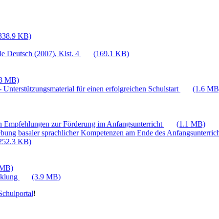
338.9 KB)
e Deutsch (2007), Klst. 4
(169.1 KB)
.3 MB)
 Unterstützungsmaterial für einen erfolgreichen Schulstart
(1.6 MB
n Empfehlungen zur Förderung im Anfangsunterricht
(1.1 MB)
bung basaler sprachlicher Kompetenzen am Ende des Anfangsunterric
252.3 KB)
 MB)
cklung
(3.9 MB)
chulportal
!