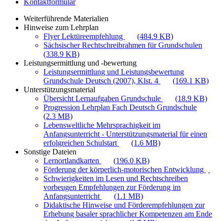
Kontaktformular
Weiterführende Materialien
Hinweise zum Lehrplan
Flyer Lektüreempfehlung
(484.9 KB)
Sächsischer Rechtschreibrahmen für Grundschulen
(338.9 KB)
Leistungsermittlung und -bewertung
Leistungsermittlung und Leistungsbewertung
Grundschule Deutsch (2007), Klst. 4
(169.1 KB)
Unterstützungsmaterial
Übersicht Lernaufgaben Grundschule
(18.9 KB)
Progression Lehrplan Fach Deutsch Grundschule
(2.3 MB)
Lebensweltliche Mehrsprachigkeit im
Anfangsunterricht - Unterstützungsmaterial für einen
erfolgreichen Schulstart
(1.6 MB)
Sonstige Dateien
Lernortlandkarten
(196.0 KB)
Förderung der körperlich-motorischen Entwicklung
Schwierigkeiten im Lesen und Rechtschreiben
vorbeugen Empfehlungen zur Förderung im
Anfangsunterricht
(1.1 MB)
Didaktische Hinweise und Förderempfehlungen zur
Erhebung basaler sprachlicher Kompetenzen am Ende