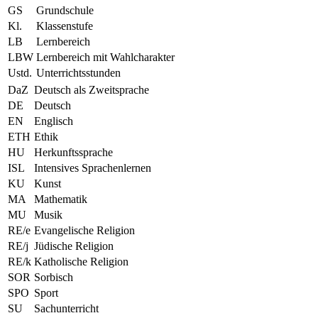
GS
Grundschule
Kl.
Klassenstufe
LB
Lernbereich
LBW
Lernbereich mit Wahlcharakter
Ustd.
Unterrichtsstunden
DaZ
Deutsch als Zweitsprache
DE
Deutsch
EN
Englisch
ETH
Ethik
HU
Herkunftssprache
ISL
Intensives Sprachenlernen
KU
Kunst
MA
Mathematik
MU
Musik
RE/e
Evangelische Religion
RE/j
Jüdische Religion
RE/k
Katholische Religion
SOR
Sorbisch
SPO
Sport
SU
Sachunterricht