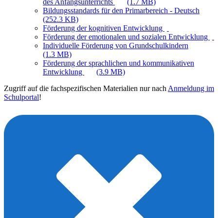
des Anfangsunterrichts
(1.7 MB)
Bildungsstandards für den Primarbereich - Deutsch
(252.3 KB)
Förderung der kognitiven Entwicklung
Förderung der emotionalen und sozialen Entwicklung
Individuelle Förderung von Grundschulkindern
(1.3 MB)
Förderung der sprachlichen und kommunikativen
Entwicklung
(3.9 MB)
Zugriff auf die fachspezifischen Materialien nur nach
Anmeldung im
Schulportal
!