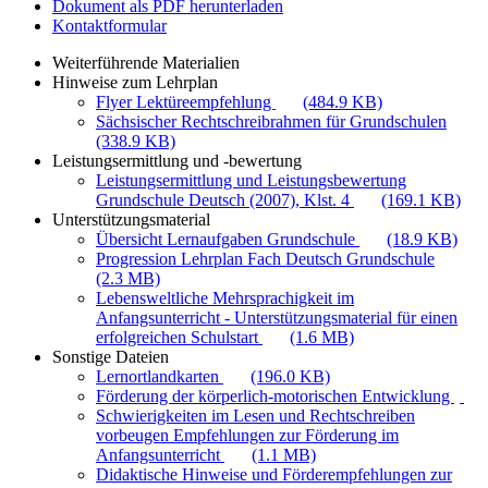
Dokument als PDF herunterladen
Kontaktformular
Weiterführende Materialien
Hinweise zum Lehrplan
Flyer Lektüreempfehlung
(484.9 KB)
Sächsischer Rechtschreibrahmen für Grundschulen
(338.9 KB)
Leistungsermittlung und -bewertung
Leistungsermittlung und Leistungsbewertung
Grundschule Deutsch (2007), Klst. 4
(169.1 KB)
Unterstützungsmaterial
Übersicht Lernaufgaben Grundschule
(18.9 KB)
Progression Lehrplan Fach Deutsch Grundschule
(2.3 MB)
Lebensweltliche Mehrsprachigkeit im
Anfangsunterricht - Unterstützungsmaterial für einen
erfolgreichen Schulstart
(1.6 MB)
Sonstige Dateien
Lernortlandkarten
(196.0 KB)
Förderung der körperlich-motorischen Entwicklung
Schwierigkeiten im Lesen und Rechtschreiben
vorbeugen Empfehlungen zur Förderung im
Anfangsunterricht
(1.1 MB)
Didaktische Hinweise und Förderempfehlungen zur