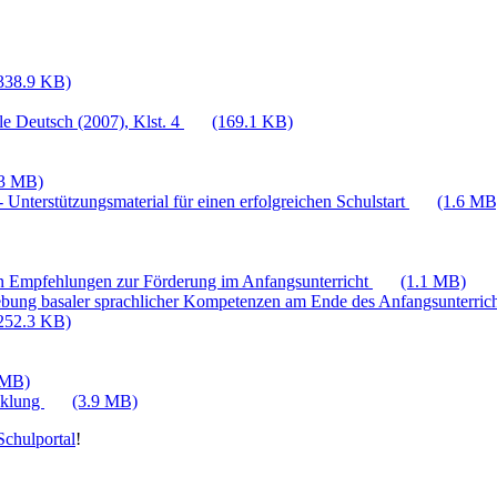
338.9 KB)
e Deutsch (2007), Klst. 4
(169.1 KB)
.3 MB)
 Unterstützungsmaterial für einen erfolgreichen Schulstart
(1.6 MB
n Empfehlungen zur Förderung im Anfangsunterricht
(1.1 MB)
bung basaler sprachlicher Kompetenzen am Ende des Anfangsunterric
252.3 KB)
 MB)
cklung
(3.9 MB)
chulportal
!