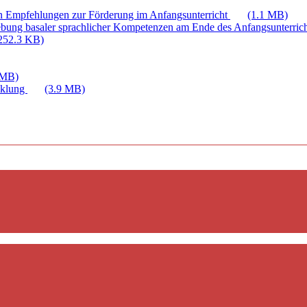
n Empfehlungen zur Förderung im Anfangsunterricht
(1.1 MB)
bung basaler sprachlicher Kompetenzen am Ende des Anfangsunterric
252.3 KB)
 MB)
cklung
(3.9 MB)