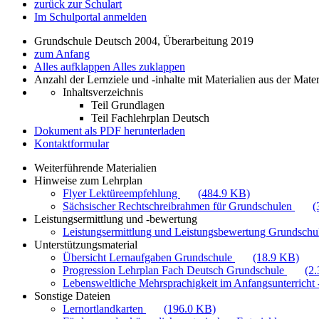
zurück zur Schulart
Im Schulportal anmelden
Grundschule Deutsch 2004, Überarbeitung 2019
zum Anfang
Alles aufklappen
Alles zuklappen
Anzahl der Lernziele und -inhalte mit Materialien aus der Mate
Inhaltsverzeichnis
Teil Grundlagen
Teil Fachlehrplan Deutsch
Dokument als PDF herunterladen
Kontaktformular
Weiterführende Materialien
Hinweise zum Lehrplan
Flyer Lektüreempfehlung
(484.9 KB)
Sächsischer Rechtschreibrahmen für Grundschulen
(
Leistungsermittlung und -bewertung
Leistungsermittlung und Leistungsbewertung Grundschul
Unterstützungsmaterial
Übersicht Lernaufgaben Grundschule
(18.9 KB)
Progression Lehrplan Fach Deutsch Grundschule
(2
Lebensweltliche Mehrsprachigkeit im Anfangsunterricht -
Sonstige Dateien
Lernortlandkarten
(196.0 KB)