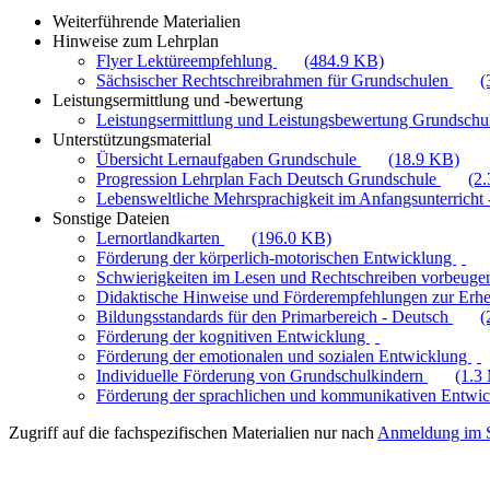
Weiterführende Materialien
Hinweise zum Lehrplan
Flyer Lektüreempfehlung
(484.9 KB)
Sächsischer Rechtschreibrahmen für Grundschulen
(
Leistungsermittlung und -bewertung
Leistungsermittlung und Leistungsbewertung Grundschul
Unterstützungsmaterial
Übersicht Lernaufgaben Grundschule
(18.9 KB)
Progression Lehrplan Fach Deutsch Grundschule
(2
Lebensweltliche Mehrsprachigkeit im Anfangsunterricht -
Sonstige Dateien
Lernortlandkarten
(196.0 KB)
Förderung der körperlich-motorischen Entwicklung
Schwierigkeiten im Lesen und Rechtschreiben vorbeuge
Didaktische Hinweise und Förderempfehlungen zur Erhe
Bildungsstandards für den Primarbereich - Deutsch
(
Förderung der kognitiven Entwicklung
Förderung der emotionalen und sozialen Entwicklung
Individuelle Förderung von Grundschulkindern
(1.3
Förderung der sprachlichen und kommunikativen Entwi
Zugriff auf die fachspezifischen Materialien nur nach
Anmeldung im S