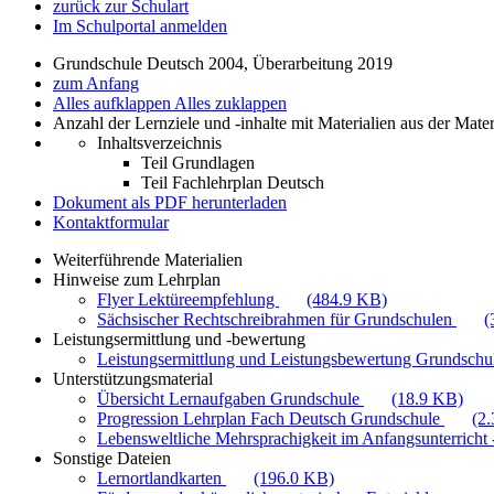
zurück zur Schulart
Im Schulportal anmelden
Grundschule Deutsch 2004, Überarbeitung 2019
zum Anfang
Alles aufklappen
Alles zuklappen
Anzahl der Lernziele und -inhalte mit Materialien aus der Mate
Inhaltsverzeichnis
Teil Grundlagen
Teil Fachlehrplan Deutsch
Dokument als PDF herunterladen
Kontaktformular
Weiterführende Materialien
Hinweise zum Lehrplan
Flyer Lektüreempfehlung
(484.9 KB)
Sächsischer Rechtschreibrahmen für Grundschulen
(
Leistungsermittlung und -bewertung
Leistungsermittlung und Leistungsbewertung Grundschul
Unterstützungsmaterial
Übersicht Lernaufgaben Grundschule
(18.9 KB)
Progression Lehrplan Fach Deutsch Grundschule
(2
Lebensweltliche Mehrsprachigkeit im Anfangsunterricht -
Sonstige Dateien
Lernortlandkarten
(196.0 KB)