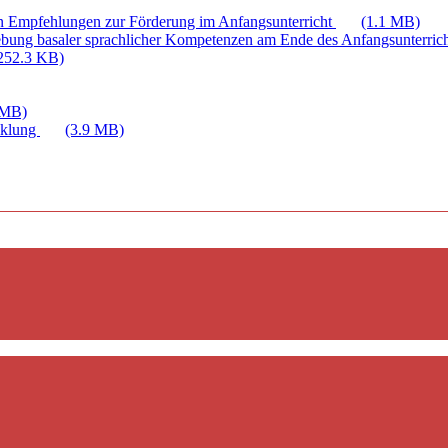
n Empfehlungen zur Förderung im Anfangsunterricht
(1.1 MB)
bung basaler sprachlicher Kompetenzen am Ende des Anfangsunterric
252.3 KB)
 MB)
cklung
(3.9 MB)