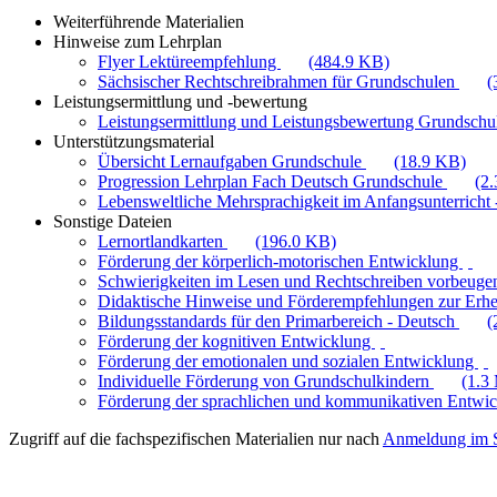
Weiterführende Materialien
Hinweise zum Lehrplan
Flyer Lektüreempfehlung
(484.9 KB)
Sächsischer Rechtschreibrahmen für Grundschulen
(
Leistungsermittlung und -bewertung
Leistungsermittlung und Leistungsbewertung Grundschul
Unterstützungsmaterial
Übersicht Lernaufgaben Grundschule
(18.9 KB)
Progression Lehrplan Fach Deutsch Grundschule
(2
Lebensweltliche Mehrsprachigkeit im Anfangsunterricht -
Sonstige Dateien
Lernortlandkarten
(196.0 KB)
Förderung der körperlich-motorischen Entwicklung
Schwierigkeiten im Lesen und Rechtschreiben vorbeuge
Didaktische Hinweise und Förderempfehlungen zur Erhe
Bildungsstandards für den Primarbereich - Deutsch
(
Förderung der kognitiven Entwicklung
Förderung der emotionalen und sozialen Entwicklung
Individuelle Förderung von Grundschulkindern
(1.3
Förderung der sprachlichen und kommunikativen Entwi
Zugriff auf die fachspezifischen Materialien nur nach
Anmeldung im S