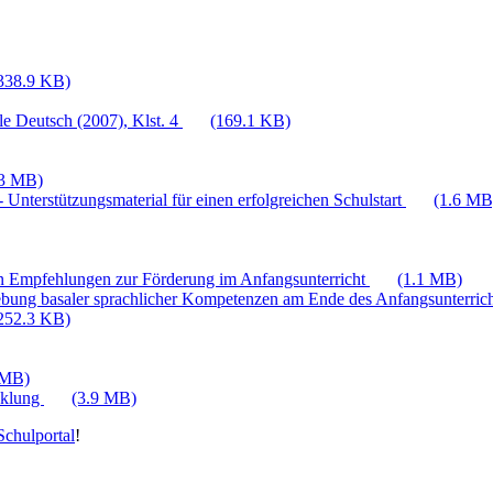
338.9 KB)
e Deutsch (2007), Klst. 4
(169.1 KB)
.3 MB)
 Unterstützungsmaterial für einen erfolgreichen Schulstart
(1.6 MB
n Empfehlungen zur Förderung im Anfangsunterricht
(1.1 MB)
bung basaler sprachlicher Kompetenzen am Ende des Anfangsunterric
252.3 KB)
 MB)
cklung
(3.9 MB)
chulportal
!