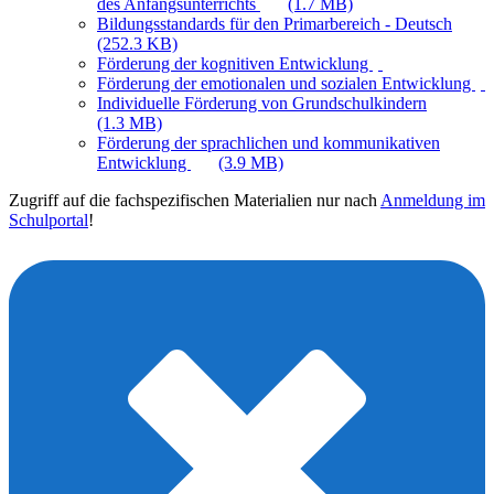
des Anfangsunterrichts
(1.7 MB)
Bildungsstandards für den Primarbereich - Deutsch
(252.3 KB)
Förderung der kognitiven Entwicklung
Förderung der emotionalen und sozialen Entwicklung
Individuelle Förderung von Grundschulkindern
(1.3 MB)
Förderung der sprachlichen und kommunikativen
Entwicklung
(3.9 MB)
Zugriff auf die fachspezifischen Materialien nur nach
Anmeldung im
Schulportal
!