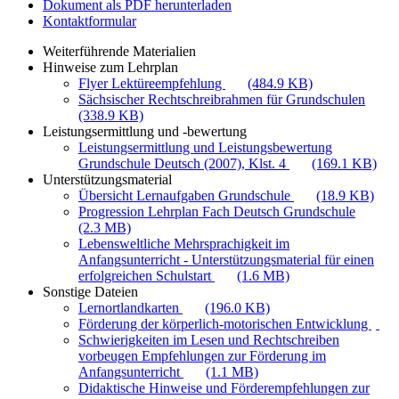
Dokument als PDF herunterladen
Kontaktformular
Weiterführende Materialien
Hinweise zum Lehrplan
Flyer Lektüreempfehlung
(484.9 KB)
Sächsischer Rechtschreibrahmen für Grundschulen
(338.9 KB)
Leistungsermittlung und -bewertung
Leistungsermittlung und Leistungsbewertung
Grundschule Deutsch (2007), Klst. 4
(169.1 KB)
Unterstützungsmaterial
Übersicht Lernaufgaben Grundschule
(18.9 KB)
Progression Lehrplan Fach Deutsch Grundschule
(2.3 MB)
Lebensweltliche Mehrsprachigkeit im
Anfangsunterricht - Unterstützungsmaterial für einen
erfolgreichen Schulstart
(1.6 MB)
Sonstige Dateien
Lernortlandkarten
(196.0 KB)
Förderung der körperlich-motorischen Entwicklung
Schwierigkeiten im Lesen und Rechtschreiben
vorbeugen Empfehlungen zur Förderung im
Anfangsunterricht
(1.1 MB)
Didaktische Hinweise und Förderempfehlungen zur