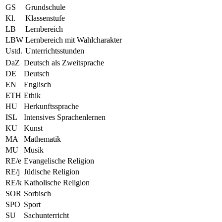
GS
Grundschule
Kl.
Klassenstufe
LB
Lernbereich
LBW
Lernbereich mit Wahlcharakter
Ustd.
Unterrichtsstunden
DaZ
Deutsch als Zweitsprache
DE
Deutsch
EN
Englisch
ETH
Ethik
HU
Herkunftssprache
ISL
Intensives Sprachenlernen
KU
Kunst
MA
Mathematik
MU
Musik
RE/e
Evangelische Religion
RE/j
Jüdische Religion
RE/k
Katholische Religion
SOR
Sorbisch
SPO
Sport
SU
Sachunterricht