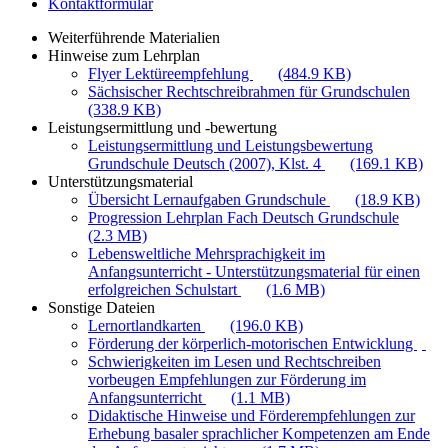
Kontaktformular
Weiterführende Materialien
Hinweise zum Lehrplan
Flyer Lektüreempfehlung
(484.9 KB)
Sächsischer Rechtschreibrahmen für Grundschulen
(338.9 KB)
Leistungsermittlung und -bewertung
Leistungsermittlung und Leistungsbewertung
Grundschule Deutsch (2007), Klst. 4
(169.1 KB)
Unterstützungsmaterial
Übersicht Lernaufgaben Grundschule
(18.9 KB)
Progression Lehrplan Fach Deutsch Grundschule
(2.3 MB)
Lebensweltliche Mehrsprachigkeit im
Anfangsunterricht - Unterstützungsmaterial für einen
erfolgreichen Schulstart
(1.6 MB)
Sonstige Dateien
Lernortlandkarten
(196.0 KB)
Förderung der körperlich-motorischen Entwicklung
Schwierigkeiten im Lesen und Rechtschreiben
vorbeugen Empfehlungen zur Förderung im
Anfangsunterricht
(1.1 MB)
Didaktische Hinweise und Förderempfehlungen zur
Erhebung basaler sprachlicher Kompetenzen am Ende