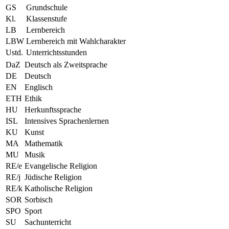
GS
Grundschule
Kl.
Klassenstufe
LB
Lernbereich
LBW
Lernbereich mit Wahlcharakter
Ustd.
Unterrichtsstunden
DaZ
Deutsch als Zweitsprache
DE
Deutsch
EN
Englisch
ETH
Ethik
HU
Herkunftssprache
ISL
Intensives Sprachenlernen
KU
Kunst
MA
Mathematik
MU
Musik
RE/e
Evangelische Religion
RE/j
Jüdische Religion
RE/k
Katholische Religion
SOR
Sorbisch
SPO
Sport
SU
Sachunterricht