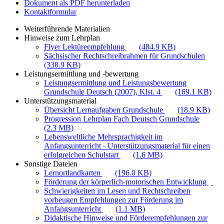
Dokument als PDF herunterladen
Kontaktformular
Weiterführende Materialien
Hinweise zum Lehrplan
Flyer Lektüreempfehlung
(484.9 KB)
Sächsischer Rechtschreibrahmen für Grundschulen
(338.9 KB)
Leistungsermittlung und -bewertung
Leistungsermittlung und Leistungsbewertung
Grundschule Deutsch (2007), Klst. 4
(169.1 KB)
Unterstützungsmaterial
Übersicht Lernaufgaben Grundschule
(18.9 KB)
Progression Lehrplan Fach Deutsch Grundschule
(2.3 MB)
Lebensweltliche Mehrsprachigkeit im
Anfangsunterricht - Unterstützungsmaterial für einen
erfolgreichen Schulstart
(1.6 MB)
Sonstige Dateien
Lernortlandkarten
(196.0 KB)
Förderung der körperlich-motorischen Entwicklung
Schwierigkeiten im Lesen und Rechtschreiben
vorbeugen Empfehlungen zur Förderung im
Anfangsunterricht
(1.1 MB)
Didaktische Hinweise und Förderempfehlungen zur