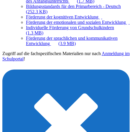
des Anfangsunterrichts
(1.7 MB)
Bildungsstandards für den Primarbereich - Deutsch
(252.3 KB)
Förderung der kognitiven Entwicklung
Förderung der emotionalen und sozialen Entwicklung
Individuelle Förderung von Grundschulkindern
(1.3 MB)
Förderung der sprachlichen und kommunikativen
Entwicklung
(3.9 MB)
Zugriff auf die fachspezifischen Materialien nur nach
Anmeldung im
Schulportal
!