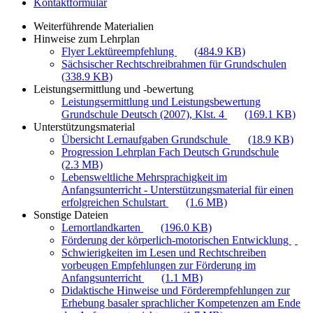
Kontaktformular
Weiterführende Materialien
Hinweise zum Lehrplan
Flyer Lektüreempfehlung
(484.9 KB)
Sächsischer Rechtschreibrahmen für Grundschulen
(338.9 KB)
Leistungsermittlung und -bewertung
Leistungsermittlung und Leistungsbewertung
Grundschule Deutsch (2007), Klst. 4
(169.1 KB)
Unterstützungsmaterial
Übersicht Lernaufgaben Grundschule
(18.9 KB)
Progression Lehrplan Fach Deutsch Grundschule
(2.3 MB)
Lebensweltliche Mehrsprachigkeit im
Anfangsunterricht - Unterstützungsmaterial für einen
erfolgreichen Schulstart
(1.6 MB)
Sonstige Dateien
Lernortlandkarten
(196.0 KB)
Förderung der körperlich-motorischen Entwicklung
Schwierigkeiten im Lesen und Rechtschreiben
vorbeugen Empfehlungen zur Förderung im
Anfangsunterricht
(1.1 MB)
Didaktische Hinweise und Förderempfehlungen zur
Erhebung basaler sprachlicher Kompetenzen am Ende