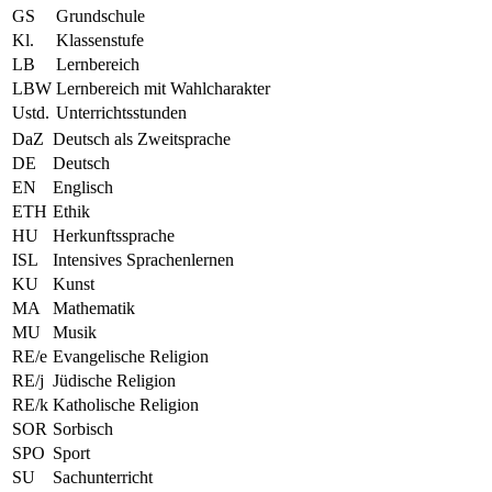
GS
Grundschule
Kl.
Klassenstufe
LB
Lernbereich
LBW
Lernbereich mit Wahlcharakter
Ustd.
Unterrichtsstunden
DaZ
Deutsch als Zweitsprache
DE
Deutsch
EN
Englisch
ETH
Ethik
HU
Herkunftssprache
ISL
Intensives Sprachenlernen
KU
Kunst
MA
Mathematik
MU
Musik
RE/e
Evangelische Religion
RE/j
Jüdische Religion
RE/k
Katholische Religion
SOR
Sorbisch
SPO
Sport
SU
Sachunterricht