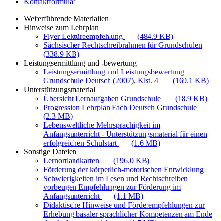
Kontaktformular
Weiterführende Materialien
Hinweise zum Lehrplan
Flyer Lektüreempfehlung
(484.9 KB)
Sächsischer Rechtschreibrahmen für Grundschulen
(338.9 KB)
Leistungsermittlung und -bewertung
Leistungsermittlung und Leistungsbewertung
Grundschule Deutsch (2007), Klst. 4
(169.1 KB)
Unterstützungsmaterial
Übersicht Lernaufgaben Grundschule
(18.9 KB)
Progression Lehrplan Fach Deutsch Grundschule
(2.3 MB)
Lebensweltliche Mehrsprachigkeit im
Anfangsunterricht - Unterstützungsmaterial für einen
erfolgreichen Schulstart
(1.6 MB)
Sonstige Dateien
Lernortlandkarten
(196.0 KB)
Förderung der körperlich-motorischen Entwicklung
Schwierigkeiten im Lesen und Rechtschreiben
vorbeugen Empfehlungen zur Förderung im
Anfangsunterricht
(1.1 MB)
Didaktische Hinweise und Förderempfehlungen zur
Erhebung basaler sprachlicher Kompetenzen am Ende