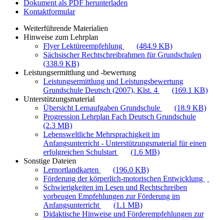
Dokument als PDF herunterladen
Kontaktformular
Weiterführende Materialien
Hinweise zum Lehrplan
Flyer Lektüreempfehlung
(484.9 KB)
Sächsischer Rechtschreibrahmen für Grundschulen
(338.9 KB)
Leistungsermittlung und -bewertung
Leistungsermittlung und Leistungsbewertung
Grundschule Deutsch (2007), Klst. 4
(169.1 KB)
Unterstützungsmaterial
Übersicht Lernaufgaben Grundschule
(18.9 KB)
Progression Lehrplan Fach Deutsch Grundschule
(2.3 MB)
Lebensweltliche Mehrsprachigkeit im
Anfangsunterricht - Unterstützungsmaterial für einen
erfolgreichen Schulstart
(1.6 MB)
Sonstige Dateien
Lernortlandkarten
(196.0 KB)
Förderung der körperlich-motorischen Entwicklung
Schwierigkeiten im Lesen und Rechtschreiben
vorbeugen Empfehlungen zur Förderung im
Anfangsunterricht
(1.1 MB)
Didaktische Hinweise und Förderempfehlungen zur