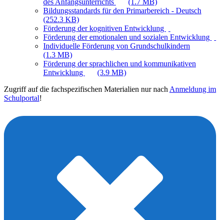
des Anfangsunterrichts
(1.7 MB)
Bildungsstandards für den Primarbereich - Deutsch
(252.3 KB)
Förderung der kognitiven Entwicklung
Förderung der emotionalen und sozialen Entwicklung
Individuelle Förderung von Grundschulkindern
(1.3 MB)
Förderung der sprachlichen und kommunikativen
Entwicklung
(3.9 MB)
Zugriff auf die fachspezifischen Materialien nur nach
Anmeldung im
Schulportal
!