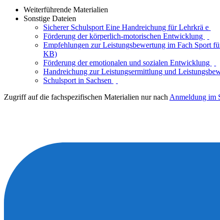
Weiterführende Materialien
Sonstige Dateien
Sicherer Schulsport Eine Handreichung für Lehrkrä e
Förderung der körperlich-motorischen Entwicklung
Empfehlungen zur Leistungsbewertung im Fach Sport fü
KB)
Förderung der emotionalen und sozialen Entwicklung
Handreichung zur Leistungsermittlung und Leistungsbe
Schulsport in Sachsen
Zugriff auf die fachspezifischen Materialien nur nach
Anmeldung im S