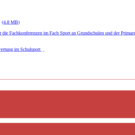
(4.8 MB)
r die Fachkonferenzen im Fach Sport an Grundschulen und der Primar
wertung im Schulsport