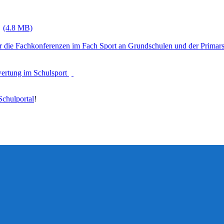
(4.8 MB)
r die Fachkonferenzen im Fach Sport an Grundschulen und der Primar
wertung im Schulsport
chulportal
!