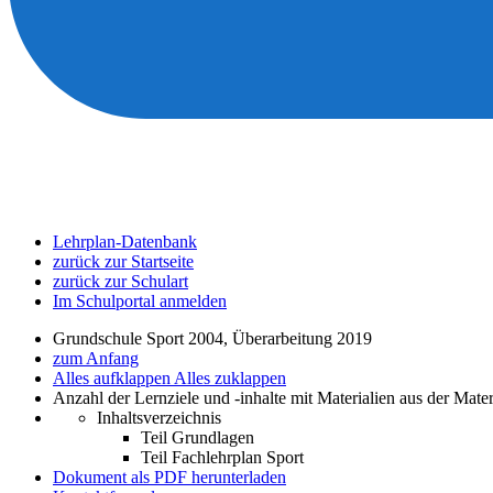
Lehrplan-Datenbank
zurück zur Startseite
zurück zur Schulart
Im Schulportal anmelden
Grundschule Sport 2004, Überarbeitung 2019
zum Anfang
Alles aufklappen
Alles zuklappen
Anzahl der Lernziele und -inhalte mit Materialien aus der Mate
Inhaltsverzeichnis
Teil Grundlagen
Teil Fachlehrplan Sport
Dokument als PDF herunterladen