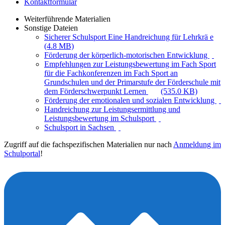
Kontaktformular
Weiterführende Materialien
Sonstige Dateien
Sicherer Schulsport Eine Handreichung für Lehrkrä e
(4.8 MB)
Förderung der körperlich-motorischen Entwicklung
Empfehlungen zur Leistungsbewertung im Fach Sport
für die Fachkonferenzen im Fach Sport an
Grundschulen und der Primarstufe der Förderschule mit
dem Förderschwerpunkt Lernen
(535.0 KB)
Förderung der emotionalen und sozialen Entwicklung
Handreichung zur Leistungsermittlung und
Leistungsbewertung im Schulsport
Schulsport in Sachsen
Zugriff auf die fachspezifischen Materialien nur nach
Anmeldung im
Schulportal
!