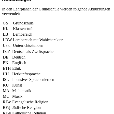
In den Lehrplänen der Grundschule werden folgende Abkürzungen
verwendet:
GS
Grundschule
Kl.
Klassenstufe
LB
Lernbereich
LBW
Lernbereich mit Wahlcharakter
Ustd.
Unterrichtsstunden
DaZ
Deutsch als Zweitsprache
DE
Deutsch
EN
Englisch
ETH
Ethik
HU
Herkunftssprache
ISL
Intensives Sprachenlernen
KU
Kunst
MA
Mathematik
MU
Musik
RE/e
Evangelische Religion
RE/j
Jüdische Religion
RE/k
Katholische Religion