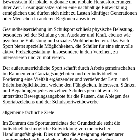
Bewusstsein für lokale, regionale und globale Herausforderungen
ihrer Zeit. Lösungsansätze sollen eine nachhaltige Entwicklung
ermöglichen und dürfen sich nicht zu Lasten künftiger Generationen
oder Menschen in anderen Regionen auswirken.
Gesundheitserziehung im Schulsport schließt physische Belastung,
besonders bei der Schulung von Ausdauer und Kraft, ebenso wie
psychische Entlastung und soziales Wohlbefinden ein. Das Fach
Sport bietet spezielle Möglichkeiten, die Schüler für eine sinnvolle
aktive Freizeitgestaltung, insbesondere in den Vereinen, zu
interessieren und zu motivieren.
Der außerunterrichtliche Sport schafft durch Arbeitsgemeinschaften
im Rahmen von Ganztagsangeboten und der individuellen
Förderung eine Vielfalt ergänzender und vertiefender Lern- und
Erlebnismöglichkeiten, welche den Fähigkeiten, Interessen, Stärken
und Begabungen jedes einzelnen Schülers gerecht wird. Er
unterstützt Bewegungsangebote für die Pausen, das Ablegen des
Sportabzeichens und der Schulsportwettbewerbe.
allgemeine fachliche Ziele
Im Zentrum des Sportunterrichtes der Grundschule steht die
individuell bestmögliche Entwicklung von motorischer
Handlungsfähigkeit. Dies umfasst die Aneignung elementarer
sportmotorischer Fertigkeiten, die Schulung motorischer