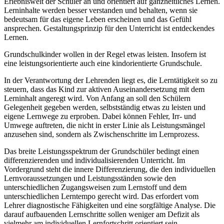
Erlebniswelt der Schüler an und orientiert auf ganzheitliches Lernen.
Lerninhalte werden besser verstanden und behalten, wenn sie
bedeutsam für das eigene Leben erscheinen und das Gefühl
ansprechen. Gestaltungsprinzip für den Unterricht ist entdeckendes
Lernen.
Grundschulkinder wollen in der Regel etwas leisten. Insofern ist
eine leistungsorientierte auch eine kindorientierte Grundschule.
In der Verantwortung der Lehrenden liegt es, die Lerntätigkeit so zu
steuern, dass das Kind zur aktiven Auseinandersetzung mit dem
Lerninhalt angeregt wird. Von Anfang an soll den Schülern
Gelegenheit gegeben werden, selbstständig etwas zu leisten und
eigene Lernwege zu erproben. Dabei können Fehler, Irr- und
Umwege auftreten, die nicht in erster Linie als Leistungsmängel
anzusehen sind, sondern als Zwischenschritte im Lernprozess.
Das breite Leistungsspektrum der Grundschüler bedingt einen
differenzierenden und individualisierenden Unterricht. Im
Vordergrund steht die innere Differenzierung, die den individuellen
Lernvoraussetzungen und Leistungsständen sowie den
unterschiedlichen Zugangsweisen zum Lernstoff und dem
unterschiedlichen Lerntempo gerecht wird. Das erfordert vom
Lehrer diagnostische Fähigkeiten und eine sorgfältige Analyse. Die
darauf aufbauenden Lernschritte sollen weniger am Defizit als
vielmehr am individuellen Lernfortschritt orientiert sein.