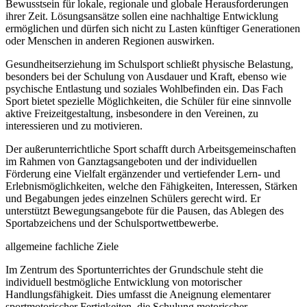
Bewusstsein für lokale, regionale und globale Herausforderungen
ihrer Zeit. Lösungsansätze sollen eine nachhaltige Entwicklung
ermöglichen und dürfen sich nicht zu Lasten künftiger Generationen
oder Menschen in anderen Regionen auswirken.
Gesundheitserziehung im Schulsport schließt physische Belastung,
besonders bei der Schulung von Ausdauer und Kraft, ebenso wie
psychische Entlastung und soziales Wohlbefinden ein. Das Fach
Sport bietet spezielle Möglichkeiten, die Schüler für eine sinnvolle
aktive Freizeitgestaltung, insbesondere in den Vereinen, zu
interessieren und zu motivieren.
Der außerunterrichtliche Sport schafft durch Arbeitsgemeinschaften
im Rahmen von Ganztagsangeboten und der individuellen
Förderung eine Vielfalt ergänzender und vertiefender Lern- und
Erlebnismöglichkeiten, welche den Fähigkeiten, Interessen, Stärken
und Begabungen jedes einzelnen Schülers gerecht wird. Er
unterstützt Bewegungsangebote für die Pausen, das Ablegen des
Sportabzeichens und der Schulsportwettbewerbe.
allgemeine fachliche Ziele
Im Zentrum des Sportunterrichtes der Grundschule steht die
individuell bestmögliche Entwicklung von motorischer
Handlungsfähigkeit. Dies umfasst die Aneignung elementarer
sportmotorischer Fertigkeiten, die Schulung motorischer