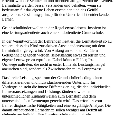
Erlebniswelt der Schüler an und orientiert auf ganzheitliches Lernen.
Lerninhalte werden besser verstanden und behalten, wenn sie
bedeutsam für das eigene Leben erscheinen und das Gefühl
ansprechen. Gestaltungsprinzip für den Unterricht ist entdeckendes
Lernen.
Grundschulkinder wollen in der Regel etwas leisten. Insofern ist
eine leistungsorientierte auch eine kindorientierte Grundschule.
In der Verantwortung der Lehrenden liegt es, die Lerntätigkeit so zu
steuern, dass das Kind zur aktiven Auseinandersetzung mit dem
Lerninhalt angeregt wird. Von Anfang an soll den Schülern
Gelegenheit gegeben werden, selbstständig etwas zu leisten und
eigene Lernwege zu erproben. Dabei können Fehler, Irr- und
Umwege auftreten, die nicht in erster Linie als Leistungsmängel
anzusehen sind, sondern als Zwischenschritte im Lernprozess.
Das breite Leistungsspektrum der Grundschüler bedingt einen
differenzierenden und individualisierenden Unterricht. Im
Vordergrund steht die innere Differenzierung, die den individuellen
Lernvoraussetzungen und Leistungsständen sowie den
unterschiedlichen Zugangsweisen zum Lernstoff und dem
unterschiedlichen Lerntempo gerecht wird. Das erfordert vom
Lehrer diagnostische Fähigkeiten und eine sorgfältige Analyse. Die
darauf aufbauenden Lernschritte sollen weniger am Defizit als
vielmehr am individuellen Lernfortschritt orientiert sein.