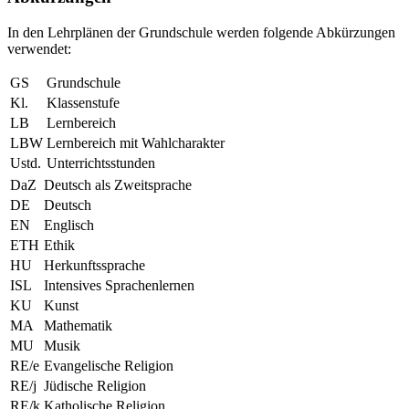
In den Lehrplänen der Grundschule werden folgende Abkürzungen
verwendet:
GS
Grundschule
Kl.
Klassenstufe
LB
Lernbereich
LBW
Lernbereich mit Wahlcharakter
Ustd.
Unterrichtsstunden
DaZ
Deutsch als Zweitsprache
DE
Deutsch
EN
Englisch
ETH
Ethik
HU
Herkunftssprache
ISL
Intensives Sprachenlernen
KU
Kunst
MA
Mathematik
MU
Musik
RE/e
Evangelische Religion
RE/j
Jüdische Religion
RE/k
Katholische Religion