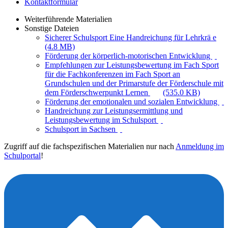
Kontaktformular
Weiterführende Materialien
Sonstige Dateien
Sicherer Schulsport Eine Handreichung für Lehrkrä e
(4.8 MB)
Förderung der körperlich-motorischen Entwicklung
Empfehlungen zur Leistungsbewertung im Fach Sport
für die Fachkonferenzen im Fach Sport an
Grundschulen und der Primarstufe der Förderschule mit
dem Förderschwerpunkt Lernen
(535.0 KB)
Förderung der emotionalen und sozialen Entwicklung
Handreichung zur Leistungsermittlung und
Leistungsbewertung im Schulsport
Schulsport in Sachsen
Zugriff auf die fachspezifischen Materialien nur nach
Anmeldung im
Schulportal
!