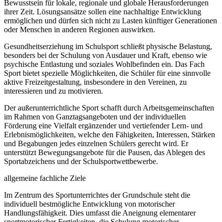
Bewusstsein für lokale, regionale und globale Herausforderungen
ihrer Zeit. Lösungsansätze sollen eine nachhaltige Entwicklung
ermöglichen und dürfen sich nicht zu Lasten künftiger Generationen
oder Menschen in anderen Regionen auswirken.
Gesundheitserziehung im Schulsport schließt physische Belastung,
besonders bei der Schulung von Ausdauer und Kraft, ebenso wie
psychische Entlastung und soziales Wohlbefinden ein. Das Fach
Sport bietet spezielle Möglichkeiten, die Schüler für eine sinnvolle
aktive Freizeitgestaltung, insbesondere in den Vereinen, zu
interessieren und zu motivieren.
Der außerunterrichtliche Sport schafft durch Arbeitsgemeinschaften
im Rahmen von Ganztagsangeboten und der individuellen
Förderung eine Vielfalt ergänzender und vertiefender Lern- und
Erlebnismöglichkeiten, welche den Fähigkeiten, Interessen, Stärken
und Begabungen jedes einzelnen Schülers gerecht wird. Er
unterstützt Bewegungsangebote für die Pausen, das Ablegen des
Sportabzeichens und der Schulsportwettbewerbe.
allgemeine fachliche Ziele
Im Zentrum des Sportunterrichtes der Grundschule steht die
individuell bestmögliche Entwicklung von motorischer
Handlungsfähigkeit. Dies umfasst die Aneignung elementarer
sportmotorischer Fertigkeiten, die Schulung motorischer