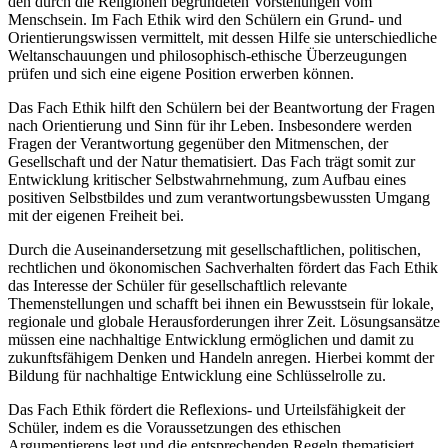
den durch die Religionen begründeten Vorstellungen vom
Menschsein. Im Fach Ethik wird den Schülern ein Grund- und
Orientierungswissen vermittelt, mit dessen Hilfe sie unterschiedliche
Weltanschauungen und philosophisch-ethische Überzeugungen
prüfen und sich eine eigene Position erwerben können.
Das Fach Ethik hilft den Schülern bei der Beantwortung der Fragen
nach Orientierung und Sinn für ihr Leben. Insbesondere werden
Fragen der Verantwortung gegenüber den Mitmenschen, der
Gesellschaft und der Natur thematisiert. Das Fach trägt somit zur
Entwicklung kritischer Selbstwahrnehmung, zum Aufbau eines
positiven Selbstbildes und zum verantwortungsbewussten Umgang
mit der eigenen Freiheit bei.
Durch die Auseinandersetzung mit gesellschaftlichen, politischen,
rechtlichen und ökonomischen Sachverhalten fördert das Fach Ethik
das Interesse der Schüler für gesellschaftlich relevante
Themenstellungen und schafft bei ihnen ein Bewusstsein für lokale,
regionale und globale Herausforderungen ihrer Zeit. Lösungsansätze
müssen eine nachhaltige Entwicklung ermöglichen und damit zu
zukunftsfähigem Denken und Handeln anregen. Hierbei kommt der
Bildung für nachhaltige Entwicklung eine Schlüsselrolle zu.
Das Fach Ethik fördert die Reflexions- und Urteilsfähigkeit der
Schüler, indem es die Voraussetzungen des ethischen
Argumentierens legt und die entsprechenden Regeln thematisiert