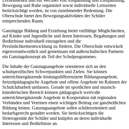
Lerneinheiten und ein Wechsel von Anspannung und Entspannung,
Bewegung und Ruhe organisiert sowie individuelle Lernzeiten
berücksichtigt werden, ist von zunehmender Bedeutung. Die
Oberschule bietet den Bewegungsaktivitäten der Schüler
entsprechenden Raum.
Ganztägige Bildung und Erziehung bietet vielfältige Möglichkeiten,
auf Kinder und Jugendliche und deren Interessen, Begabungen und
Bedürfnisse individuell einzugehen und die
Persönlichkeitsentwicklung zu fördern. Die Oberschule entwickelt
eigenverantwortlich und gemeinsam mit außerschulischen Partnern
ein Ganztagskonzept als Teil des Schulprogrammes.
Die Inhalte der Ganztagsangebote orientieren sich an den
schulspezifischen Schwerpunkten und Zielen. Sie können
unterrichtsergänzende leistungsdifferenzierte Bildungsangebote,
freizeitpädagogische Angebote und offene Angebote im Rahmen der
Schulclubarbeit umfassen. Gerade im sportlichen und musisch-
künstlerischen Bereich können pädagogisch wertvolle
unterrichtsergänzende Angebote in Kooperation mit regionalen
Verbänden und Vereinen einen wichtigen Beitrag zur ganzheitlichen
Bildung leisten. Ganztagsangebote sollen schülerorientiert und
bedarfsgerecht gestaltet werden. Sie berücksichtigen die
Heterogenität der Schüler und knüpfen an deren individuelle
Interessen und Bedürfnisse an.