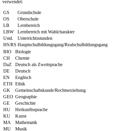
verwendet:
GS
Grundschule
OS
Oberschule
LB
Lernbereich
LBW
Lernbereich mit Wahlcharakter
Ustd.
Unterrichtsstunden
HS/RS
Hauptschulbildungsgang/Realschulbildungsgang
BIO
Biologie
CH
Chemie
DaZ
Deutsch als Zweitsprache
DE
Deutsch
EN
Englisch
ETH
Ethik
GK
Gemeinschaftskunde/Rechtserziehung
GEO
Geographie
GE
Geschichte
HU
Herkunftssprache
KU
Kunst
MA
Mathematik
MU
Musik