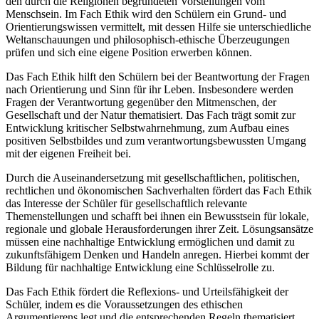
den durch die Religionen begründeten Vorstellungen vom
Menschsein. Im Fach Ethik wird den Schülern ein Grund- und
Orientierungswissen vermittelt, mit dessen Hilfe sie unterschiedliche
Weltanschauungen und philosophisch-ethische Überzeugungen
prüfen und sich eine eigene Position erwerben können.
Das Fach Ethik hilft den Schülern bei der Beantwortung der Fragen
nach Orientierung und Sinn für ihr Leben. Insbesondere werden
Fragen der Verantwortung gegenüber den Mitmenschen, der
Gesellschaft und der Natur thematisiert. Das Fach trägt somit zur
Entwicklung kritischer Selbstwahrnehmung, zum Aufbau eines
positiven Selbstbildes und zum verantwortungsbewussten Umgang
mit der eigenen Freiheit bei.
Durch die Auseinandersetzung mit gesellschaftlichen, politischen,
rechtlichen und ökonomischen Sachverhalten fördert das Fach Ethik
das Interesse der Schüler für gesellschaftlich relevante
Themenstellungen und schafft bei ihnen ein Bewusstsein für lokale,
regionale und globale Herausforderungen ihrer Zeit. Lösungsansätze
müssen eine nachhaltige Entwicklung ermöglichen und damit zu
zukunftsfähigem Denken und Handeln anregen. Hierbei kommt der
Bildung für nachhaltige Entwicklung eine Schlüsselrolle zu.
Das Fach Ethik fördert die Reflexions- und Urteilsfähigkeit der
Schüler, indem es die Voraussetzungen des ethischen
Argumentierens legt und die entsprechenden Regeln thematisiert