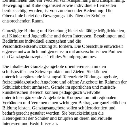
Lerneinheiten und ein Wechsel von Anspannung und Entspannung,
Bewegung und Ruhe organisiert sowie individuelle Lernzeiten
berücksichtigt werden, ist von zunehmender Bedeutung. Die
Oberschule bietet den Bewegungsaktivitäten der Schüler
entsprechenden Raum.
Ganztägige Bildung und Erziehung bietet vielfältige Möglichkeiten,
auf Kinder und Jugendliche und deren Interessen, Begabungen und
Bedürfnisse individuell einzugehen und die
Persönlichkeitsentwicklung zu fördern. Die Oberschule entwickelt
eigenverantwortlich und gemeinsam mit außerschulischen Partnern
ein Ganztagskonzept als Teil des Schulprogrammes.
Die Inhalte der Ganztagsangebote orientieren sich an den
schulspezifischen Schwerpunkten und Zielen. Sie können
unterrichtsergänzende leistungsdifferenzierte Bildungsangebote,
freizeitpädagogische Angebote und offene Angebote im Rahmen der
Schulclubarbeit umfassen. Gerade im sportlichen und musisch-
künstlerischen Bereich können pädagogisch wertvolle
unterrichtsergänzende Angebote in Kooperation mit regionalen
Verbänden und Vereinen einen wichtigen Beitrag zur ganzheitlichen
Bildung leisten. Ganztagsangebote sollen schülerorientiert und
bedarfsgerecht gestaltet werden. Sie berücksichtigen die
Heterogenität der Schüler und knüpfen an deren individuelle
Interessen und Bedürfnisse an.