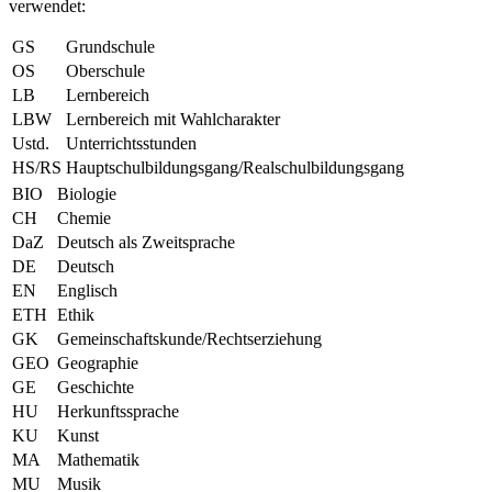
verwendet:
GS
Grundschule
OS
Oberschule
LB
Lernbereich
LBW
Lernbereich mit Wahlcharakter
Ustd.
Unterrichtsstunden
HS/RS
Hauptschulbildungsgang/Realschulbildungsgang
BIO
Biologie
CH
Chemie
DaZ
Deutsch als Zweitsprache
DE
Deutsch
EN
Englisch
ETH
Ethik
GK
Gemeinschaftskunde/Rechtserziehung
GEO
Geographie
GE
Geschichte
HU
Herkunftssprache
KU
Kunst
MA
Mathematik
MU
Musik