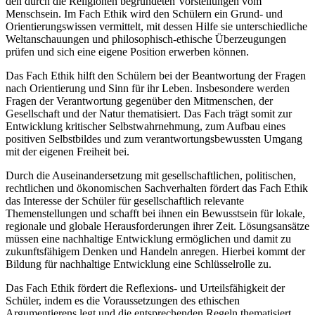
den durch die Religionen begründeten Vorstellungen vom
Menschsein. Im Fach Ethik wird den Schülern ein Grund- und
Orientierungswissen vermittelt, mit dessen Hilfe sie unterschiedliche
Weltanschauungen und philosophisch-ethische Überzeugungen
prüfen und sich eine eigene Position erwerben können.
Das Fach Ethik hilft den Schülern bei der Beantwortung der Fragen
nach Orientierung und Sinn für ihr Leben. Insbesondere werden
Fragen der Verantwortung gegenüber den Mitmenschen, der
Gesellschaft und der Natur thematisiert. Das Fach trägt somit zur
Entwicklung kritischer Selbstwahrnehmung, zum Aufbau eines
positiven Selbstbildes und zum verantwortungsbewussten Umgang
mit der eigenen Freiheit bei.
Durch die Auseinandersetzung mit gesellschaftlichen, politischen,
rechtlichen und ökonomischen Sachverhalten fördert das Fach Ethik
das Interesse der Schüler für gesellschaftlich relevante
Themenstellungen und schafft bei ihnen ein Bewusstsein für lokale,
regionale und globale Herausforderungen ihrer Zeit. Lösungsansätze
müssen eine nachhaltige Entwicklung ermöglichen und damit zu
zukunftsfähigem Denken und Handeln anregen. Hierbei kommt der
Bildung für nachhaltige Entwicklung eine Schlüsselrolle zu.
Das Fach Ethik fördert die Reflexions- und Urteilsfähigkeit der
Schüler, indem es die Voraussetzungen des ethischen
Argumentierens legt und die entsprechenden Regeln thematisiert