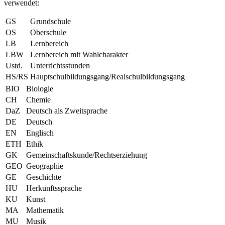
verwendet:
GS
Grundschule
OS
Oberschule
LB
Lernbereich
LBW
Lernbereich mit Wahlcharakter
Ustd.
Unterrichtsstunden
HS/RS
Hauptschulbildungsgang/Realschulbildungsgang
BIO
Biologie
CH
Chemie
DaZ
Deutsch als Zweitsprache
DE
Deutsch
EN
Englisch
ETH
Ethik
GK
Gemeinschaftskunde/Rechtserziehung
GEO
Geographie
GE
Geschichte
HU
Herkunftssprache
KU
Kunst
MA
Mathematik
MU
Musik