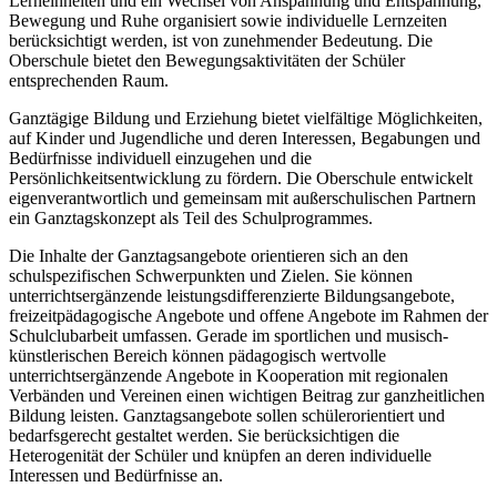
Lerneinheiten und ein Wechsel von Anspannung und Entspannung,
Bewegung und Ruhe organisiert sowie individuelle Lernzeiten
berücksichtigt werden, ist von zunehmender Bedeutung. Die
Oberschule bietet den Bewegungsaktivitäten der Schüler
entsprechenden Raum.
Ganztägige Bildung und Erziehung bietet vielfältige Möglichkeiten,
auf Kinder und Jugendliche und deren Interessen, Begabungen und
Bedürfnisse individuell einzugehen und die
Persönlichkeitsentwicklung zu fördern. Die Oberschule entwickelt
eigenverantwortlich und gemeinsam mit außerschulischen Partnern
ein Ganztagskonzept als Teil des Schulprogrammes.
Die Inhalte der Ganztagsangebote orientieren sich an den
schulspezifischen Schwerpunkten und Zielen. Sie können
unterrichtsergänzende leistungsdifferenzierte Bildungsangebote,
freizeitpädagogische Angebote und offene Angebote im Rahmen der
Schulclubarbeit umfassen. Gerade im sportlichen und musisch-
künstlerischen Bereich können pädagogisch wertvolle
unterrichtsergänzende Angebote in Kooperation mit regionalen
Verbänden und Vereinen einen wichtigen Beitrag zur ganzheitlichen
Bildung leisten. Ganztagsangebote sollen schülerorientiert und
bedarfsgerecht gestaltet werden. Sie berücksichtigen die
Heterogenität der Schüler und knüpfen an deren individuelle
Interessen und Bedürfnisse an.