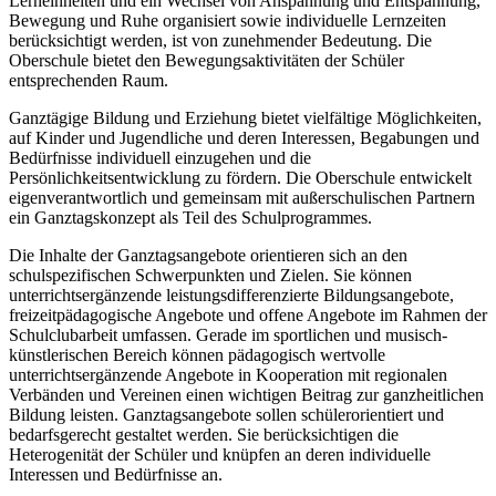
Lerneinheiten und ein Wechsel von Anspannung und Entspannung,
Bewegung und Ruhe organisiert sowie individuelle Lernzeiten
berücksichtigt werden, ist von zunehmender Bedeutung. Die
Oberschule bietet den Bewegungsaktivitäten der Schüler
entsprechenden Raum.
Ganztägige Bildung und Erziehung bietet vielfältige Möglichkeiten,
auf Kinder und Jugendliche und deren Interessen, Begabungen und
Bedürfnisse individuell einzugehen und die
Persönlichkeitsentwicklung zu fördern. Die Oberschule entwickelt
eigenverantwortlich und gemeinsam mit außerschulischen Partnern
ein Ganztagskonzept als Teil des Schulprogrammes.
Die Inhalte der Ganztagsangebote orientieren sich an den
schulspezifischen Schwerpunkten und Zielen. Sie können
unterrichtsergänzende leistungsdifferenzierte Bildungsangebote,
freizeitpädagogische Angebote und offene Angebote im Rahmen der
Schulclubarbeit umfassen. Gerade im sportlichen und musisch-
künstlerischen Bereich können pädagogisch wertvolle
unterrichtsergänzende Angebote in Kooperation mit regionalen
Verbänden und Vereinen einen wichtigen Beitrag zur ganzheitlichen
Bildung leisten. Ganztagsangebote sollen schülerorientiert und
bedarfsgerecht gestaltet werden. Sie berücksichtigen die
Heterogenität der Schüler und knüpfen an deren individuelle
Interessen und Bedürfnisse an.