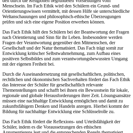
den durch die Religionen begründeten Vorstellungen vom
Menschsein. Im Fach Ethik wird den Schülern ein Grund- und
Orientierungswissen vermittelt, mit dessen Hilfe sie unterschiedliche
Weltanschauungen und philosophisch-ethische Überzeugungen
prüfen und sich eine eigene Position erwerben können.
Das Fach Ethik hilft den Schülern bei der Beantwortung der Fragen
nach Orientierung und Sinn für ihr Leben. Insbesondere werden
Fragen der Verantwortung gegenüber den Mitmenschen, der
Gesellschaft und der Natur thematisiert. Das Fach trägt somit zur
Entwicklung kritischer Selbstwahrnehmung, zum Aufbau eines
positiven Selbstbildes und zum verantwortungsbewussten Umgang
mit der eigenen Freiheit bei.
Durch die Auseinandersetzung mit gesellschaftlichen, politischen,
rechtlichen und ökonomischen Sachverhalten fördert das Fach Ethik
das Interesse der Schüler für gesellschaftlich relevante
Themenstellungen und schafft bei ihnen ein Bewusstsein für lokale,
regionale und globale Herausforderungen ihrer Zeit. Lösungsansätze
müssen eine nachhaltige Entwicklung ermöglichen und damit zu
zukunftsfähigem Denken und Handeln anregen. Hierbei kommt der
Bildung für nachhaltige Entwicklung eine Schlüsselrolle zu.
Das Fach Ethik fördert die Reflexions- und Urteilsfähigkeit der
Schüler, indem es die Voraussetzungen des ethischen
Argumentierens legt und die entsprechenden Regeln thematisiert