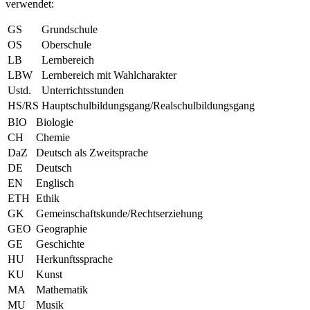
verwendet:
GS
Grundschule
OS
Oberschule
LB
Lernbereich
LBW
Lernbereich mit Wahlcharakter
Ustd.
Unterrichtsstunden
HS/RS
Hauptschulbildungsgang/Realschulbildungsgang
BIO
Biologie
CH
Chemie
DaZ
Deutsch als Zweitsprache
DE
Deutsch
EN
Englisch
ETH
Ethik
GK
Gemeinschaftskunde/Rechtserziehung
GEO
Geographie
GE
Geschichte
HU
Herkunftssprache
KU
Kunst
MA
Mathematik
MU
Musik