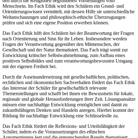
den durch die Religionen begründeten Vorstellungen vom
Menschsein. Im Fach Ethik wird den Schülern ein Grund- und
Orientierungswissen vermittelt, mit dessen Hilfe sie unterschiedliche
Weltanschauungen und philosophisch-ethische Überzeugungen
prüfen und sich eine eigene Position erwerben können.
Das Fach Ethik hilft den Schülern bei der Beantwortung der Fragen
nach Orientierung und Sinn für ihr Leben. Insbesondere werden
Fragen der Verantwortung gegenüber den Mitmenschen, der
Gesellschaft und der Natur thematisiert. Das Fach trägt somit zur
Entwicklung kritischer Selbstwahrnehmung, zum Aufbau eines
positiven Selbstbildes und zum verantwortungsbewussten Umgang
mit der eigenen Freiheit bei.
Durch die Auseinandersetzung mit gesellschaftlichen, politischen,
rechtlichen und ökonomischen Sachverhalten fördert das Fach Ethik
das Interesse der Schüler für gesellschaftlich relevante
Themenstellungen und schafft bei ihnen ein Bewusstsein für lokale,
regionale und globale Herausforderungen ihrer Zeit. Lösungsansätze
müssen eine nachhaltige Entwicklung ermöglichen und damit zu
zukunftsfähigem Denken und Handeln anregen. Hierbei kommt der
Bildung für nachhaltige Entwicklung eine Schlüsselrolle zu.
Das Fach Ethik fördert die Reflexions- und Urteilsfähigkeit der
Schüler, indem es die Voraussetzungen des ethischen
Argumentierens legt und die entsprechenden Regeln thematisiert