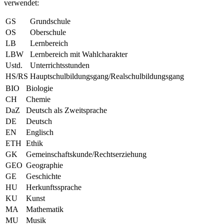
verwendet:
GS
Grundschule
OS
Oberschule
LB
Lernbereich
LBW
Lernbereich mit Wahlcharakter
Ustd.
Unterrichtsstunden
HS/RS
Hauptschulbildungsgang/Realschulbildungsgang
BIO
Biologie
CH
Chemie
DaZ
Deutsch als Zweitsprache
DE
Deutsch
EN
Englisch
ETH
Ethik
GK
Gemeinschaftskunde/Rechtserziehung
GEO
Geographie
GE
Geschichte
HU
Herkunftssprache
KU
Kunst
MA
Mathematik
MU
Musik