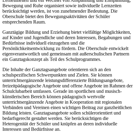
Lerneinheiten und ein Wechsel von Anspannung und Entspannung,
Bewegung und Ruhe organisiert sowie individuelle Lernzeiten
berücksichtigt werden, ist von zunehmender Bedeutung. Die
Oberschule bietet den Bewegungsaktivitäten der Schüler
entsprechenden Raum.
Ganztägige Bildung und Erziehung bietet vielfältige Möglichkeiten,
auf Kinder und Jugendliche und deren Interessen, Begabungen und
Bedürfnisse individuell einzugehen und die
Persönlichkeitsentwicklung zu fördern. Die Oberschule entwickelt
eigenverantwortlich und gemeinsam mit außerschulischen Partnern
ein Ganztagskonzept als Teil des Schulprogrammes.
Die Inhalte der Ganztagsangebote orientieren sich an den
schulspezifischen Schwerpunkten und Zielen. Sie können
unterrichtsergänzende leistungsdifferenzierte Bildungsangebote,
freizeitpädagogische Angebote und offene Angebote im Rahmen der
Schulclubarbeit umfassen. Gerade im sportlichen und musisch-
künstlerischen Bereich können pädagogisch wertvolle
unterrichtsergänzende Angebote in Kooperation mit regionalen
Verbänden und Vereinen einen wichtigen Beitrag zur ganzheitlichen
Bildung leisten. Ganztagsangebote sollen schülerorientiert und
bedarfsgerecht gestaltet werden. Sie berücksichtigen die
Heterogenität der Schüler und knüpfen an deren individuelle
Interessen und Bedürfnisse an.