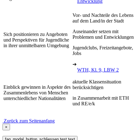
Entwicklung
Vor- und Nachteile des Lebens
auf dem Land/in der Stadt
Auseinander setzen mit
Sich positionieren zu Angeboten
Problemen und Entwicklungen
und Perspektiven für Jugendliche
in ihrer unmittelbaren Umgebung
Jugendclubs, Freizeitangebote,
Jobs
➔
WTH, Kl. 9, LBW 2
aktuelle Klassensituation
Einblick gewinnen in Aspekte des
berücksichtigen
Zusammenlebens von Menschen
in Zusammenarbeit mit ETH
unterschiedlicher Nationalitäten
und RE/e/k
Zurück zum Seitenanfang
×
faq_modal_button_schliessen test text