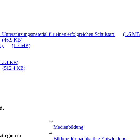
 Unterstützungsmaterial für einen erfolgreichen Schulstart
(1.6 MB
(46.9 KB)
1)
(1.7 MB)
512.4 KB)
(512.4 KB)
d.
⇒
Medienbildung
⇒
atregion in
Bildung für nachhaltige Entwicklung