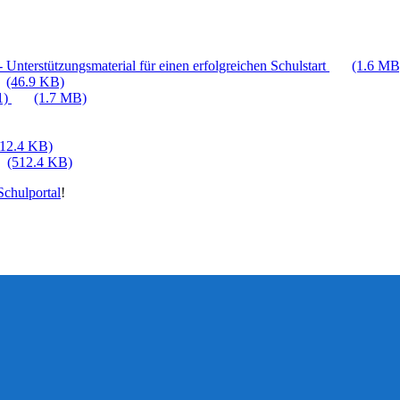
 Unterstützungsmaterial für einen erfolgreichen Schulstart
(1.6 MB
(46.9 KB)
1)
(1.7 MB)
512.4 KB)
(512.4 KB)
chulportal
!