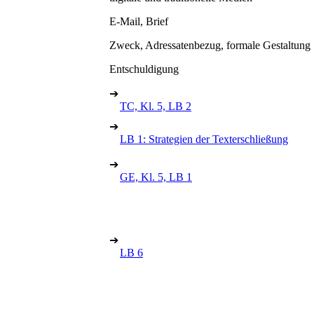
E-Mail, Brief
Zweck, Adressatenbezug, formale Gestaltung
Entschuldigung
➔
TC, Kl. 5, LB 2
➔
LB 1: Strategien der Texterschließung
➔
GE, Kl. 5, LB 1
➔
LB 6