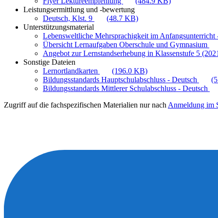
Flyer Lektüreempfehlung
(484.9 KB)
Leistungsermittlung und -bewertung
Deutsch, Klst. 9
(48.7 KB)
Unterstützungsmaterial
Lebensweltliche Mehrsprachigkeit im Anfangsunterricht -
Übersicht Lernaufgaben Oberschule und Gymnasium
Angebot zur Lernstandserhebung in Klassenstufe 5 (202
Sonstige Dateien
Lernortlandkarten
(196.0 KB)
Bildungsstandards Hauptschulabschluss - Deutsch
(
Bildungsstandards Mittlerer Schulabschluss - Deutsch
Zugriff auf die fachspezifischen Materialien nur nach
Anmeldung im S