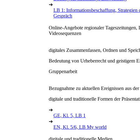
➔
LB 1: Informationsbeschaffung, Strategien d
Gespräch
Online-Angebote regionaler Tageszeitungen, I
Videosequenzen
digitales Zusammenfassen, Ordnen und Speic
Bedeutung von Urheberrecht und geistigem 
Gruppenarbeit
Bezugnahme zu aktuellen Ereignissen aus der
digitale und traditionelle Formen der Präsentat
➔
GE, Kl. 5, LB 1
➔
EN, Kl. 5/6, LB My world
digitale und traditionelle Medien