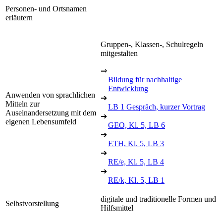
Personen- und Ortsnamen
erläutern
Gruppen-, Klassen-, Schulregeln
mitgestalten
⇒
Bildung für nachhaltige
Entwicklung
Anwenden von sprachlichen
➔
Mitteln zur
LB 1 Gespräch, kurzer Vortrag
Auseinandersetzung mit dem
➔
eigenen Lebensumfeld
GEO, Kl. 5, LB 6
➔
ETH, Kl. 5, LB 3
➔
RE/e, Kl. 5, LB 4
➔
RE/k, Kl. 5, LB 1
digitale und traditionelle Formen und
Selbstvorstellung
Hilfsmittel