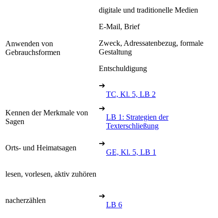
digitale und traditionelle Medien
E-Mail, Brief
Zweck, Adressatenbezug, formale
Anwenden von
Gestaltung
Gebrauchsformen
Entschuldigung
➔
TC, Kl. 5, LB 2
➔
Kennen der Merkmale von
LB 1: Strategien der
Sagen
Texterschließung
➔
Orts- und Heimatsagen
GE, Kl. 5, LB 1
lesen, vorlesen, aktiv zuhören
➔
nacherzählen
LB 6