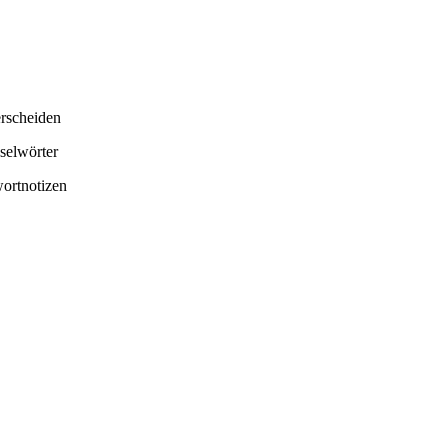
erscheiden
selwörter
wortnotizen