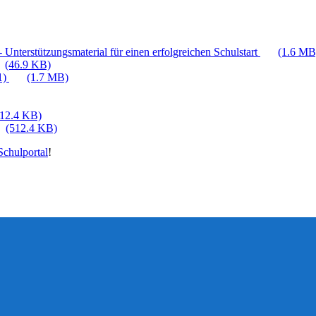
 Unterstützungsmaterial für einen erfolgreichen Schulstart
(1.6 MB
(46.9 KB)
1)
(1.7 MB)
512.4 KB)
(512.4 KB)
chulportal
!