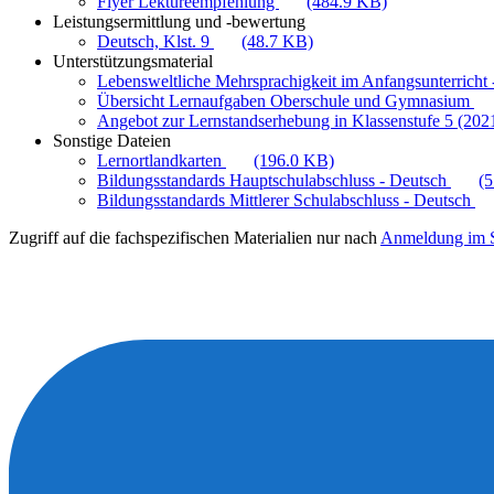
Flyer Lektüreempfehlung
(484.9 KB)
Leistungsermittlung und -bewertung
Deutsch, Klst. 9
(48.7 KB)
Unterstützungsmaterial
Lebensweltliche Mehrsprachigkeit im Anfangsunterricht -
Übersicht Lernaufgaben Oberschule und Gymnasium
Angebot zur Lernstandserhebung in Klassenstufe 5 (202
Sonstige Dateien
Lernortlandkarten
(196.0 KB)
Bildungsstandards Hauptschulabschluss - Deutsch
(
Bildungsstandards Mittlerer Schulabschluss - Deutsch
Zugriff auf die fachspezifischen Materialien nur nach
Anmeldung im S