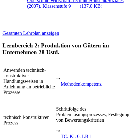
Oberschule Wirtschaft-Technik-Haushalt/Soziales
(2007), Klassenstufe 9
(137.0 KB)
Gesamten Lehrplan anzeigen
Lernbereich 2: Produktion von Gütern im
Unternehmen
28 Ustd.
Anwenden technisch-
konstruktiver
⇒
Handlungsweisen in
Methodenkompetenz
Anlehnung an betriebliche
Prozesse
Schrittfolge des
Problemlösungsprozesses, Festlegung
technisch-konstruktiver
von Bewertungskriterien
Prozess
➔
TC, Kl. 6, LB 1