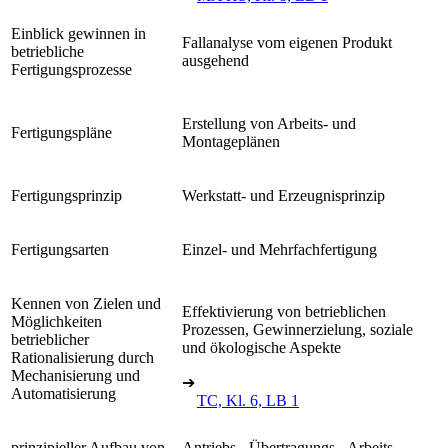
Einblick gewinnen in
Fallanalyse vom eigenen Produkt
betriebliche
ausgehend
Fertigungsprozesse
Erstellung von Arbeits- und
Fertigungspläne
Montageplänen
Fertigungsprinzip
Werkstatt- und Erzeugnisprinzip
Fertigungsarten
Einzel- und Mehrfachfertigung
Kennen von Zielen und
Effektivierung von betrieblichen
Möglichkeiten
Prozessen, Gewinnerzielung, soziale
betrieblicher
und ökologische Aspekte
Rationalisierung durch
Mechanisierung und
➔
Automatisierung
TC, Kl. 6, LB 1
prinzipieller Aufbau von
Antriebs-, Übertragungs-, Arbeits-,