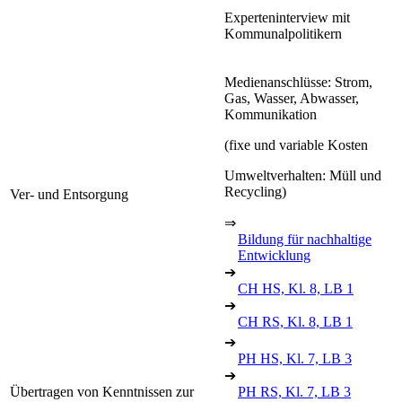
Experteninterview mit
Kommunalpolitikern
Medienanschlüsse: Strom,
Gas, Wasser, Abwasser,
Kommunikation
(fixe und variable Kosten
Umweltverhalten: Müll und
Recycling)
Ver- und Entsorgung
⇒
Bildung für nachhaltige
Entwicklung
➔
CH HS, Kl. 8, LB 1
➔
CH RS, Kl. 8, LB 1
➔
PH HS, Kl. 7, LB 3
➔
Übertragen von Kenntnissen zur
PH RS, Kl. 7, LB 3