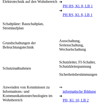
Elektrotechnik auf den Wohnbereich
➔
PH HS, Kl. 8, LB 1
➔
PH RS, Kl. 8, LB 1
Schaltpläne: Bauschaltplan,
Stromlaufplan
Ausschaltung,
Grundschaltungen der
Serienschaltung,
Beleuchtungstechnik
Wechselschaltung
Schutzleiter, FI-Schalter,
Schutzkleinspannung
Schutzmaßnahmen
Sicherheitsbestimmungen
Anwenden von Kenntnissen zu
⇒
Informations- und
informatische Bildung
Kommunikationstechnologien im
➔
Wohnbereich
PH, Kl. 10, LB 2