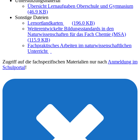
Unterstützungsmaterial
Übersicht Lernaufgaben Oberschule und Gymnasium
(46.9 KB)
Sonstige Dateien
Lernortlandkarten
(196.0 KB)
Weiterentwickelte Bildungsstandards in den
Naturwissenschaften für das Fach Chemie (MSA)
(115.9 KB)
Fachpraktisches Arbeiten im naturwissenschaftlichen
Unterricht
Zugriff auf die fachspezifischen Materialien nur nach
Anmeldung im
Schulportal
!