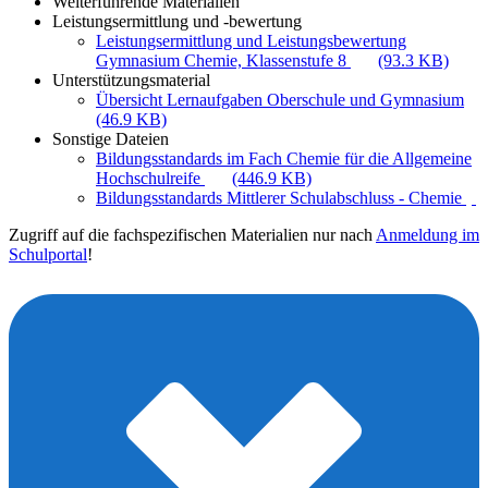
Weiterführende Materialien
Leistungsermittlung und -bewertung
Leistungsermittlung und Leistungsbewertung
Gymnasium Chemie, Klassenstufe 8
(93.3 KB)
Unterstützungsmaterial
Übersicht Lernaufgaben Oberschule und Gymnasium
(46.9 KB)
Sonstige Dateien
Bildungsstandards im Fach Chemie für die Allgemeine
Hochschulreife
(446.9 KB)
Bildungsstandards Mittlerer Schulabschluss - Chemie
Zugriff auf die fachspezifischen Materialien nur nach
Anmeldung im
Schulportal
!