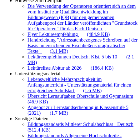
Hinweise zum Lehrplan
Die Verwendung der Operatoren orientiert sich an dem
vom Institut zur Qualitätsentwicklung im
Bildungswesen (IQB) für den gemeinsamen
Aufgabenpool der Länder veröffentlichten "Grundstock
für Operatoren" für das Fach Deutsch
Flyer Lektüreempfehlung
(484.9 KB)
Handreichung "Adressatenbezogenes Schreiben auf der
Basis untersuchenden Erschließens pragmatischer
Texte"
(3.1 MB)
Lektüreempfehlungen Deutsch, Klst. 5 bis 10
(2.1
MB)
Lektüreliste Abitur ab 2026
(186.4 KB)
Unterstützungsmaterial
Lebensweltliche Mehrsprachigkeit im
Anfangsunterricht - Unterstützungsmaterial für einen
erfolgreichen Schulstart
(1.6 MB)
Übersicht Lernaufgaben Oberschule und Gymnasium
(46.9 KB)
Angebot zur Lernstandserhebung in Klassenstufe 5
(2021)
(1.7 MB)
Sonstige Dateien
Bildungsstandards Mittlerer Schulabschluss - Deutsch
(512.4 KB)
Bildungsstandards Allgemeine Hochschulreife -