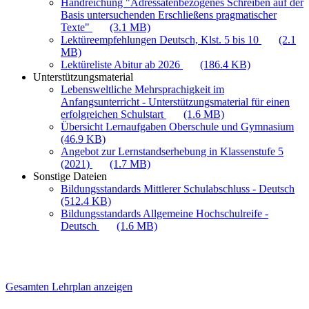
Handreichung "Adressatenbezogenes Schreiben auf der
Basis untersuchenden Erschließens pragmatischer
Texte"
(3.1 MB)
Lektüreempfehlungen Deutsch, Klst. 5 bis 10
(2.1
MB)
Lektüreliste Abitur ab 2026
(186.4 KB)
Unterstützungsmaterial
Lebensweltliche Mehrsprachigkeit im
Anfangsunterricht - Unterstützungsmaterial für einen
erfolgreichen Schulstart
(1.6 MB)
Übersicht Lernaufgaben Oberschule und Gymnasium
(46.9 KB)
Angebot zur Lernstandserhebung in Klassenstufe 5
(2021)
(1.7 MB)
Sonstige Dateien
Bildungsstandards Mittlerer Schulabschluss - Deutsch
(512.4 KB)
Bildungsstandards Allgemeine Hochschulreife -
Deutsch
(1.6 MB)
Gesamten Lehrplan anzeigen