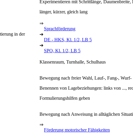
Experimentieren mit Schrittlänge, Daumenbreite
länger, kürzer, gleich lang
⇒
Sprachförderung
ierung in der
➔
DE - HKS, Kl. 1/2, LB 5
➔
SPO, Kl. 1/2, LB 5
Klassenraum, Turnhalle, Schulhaus
Bewegung nach freier Wahl, Lauf-, Fang-, Wurf- u
Benennen von Lagebeziehungen: links von ..., recht
Formulierungshilfen geben
Bewegung nach Anweisung in alltäglichen Situat
⇒
Förderung motorischer Fähigkeiten