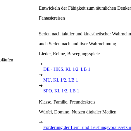
Entwickeln der Fähigkeit zum räumlichen Denke
Fantasiereisen
Serien nach taktiler und kinästhetischer Wahrneh
auch Serien nach auditiver Wahrnehmung
Lieder, Reime, Bewegungsspiele
bläufen
➔
DE - HKS, Kl. 1/2, LB 1
➔
MU, Kl. 1/2, LB 1
➔
SPO, Kl. 1/2, LB 1
Klasse, Familie, Freundeskreis
Würfel, Domino, Nutzen digitaler Medien
⇒
Förderung der Lern- und Leistungsvoraussetzu