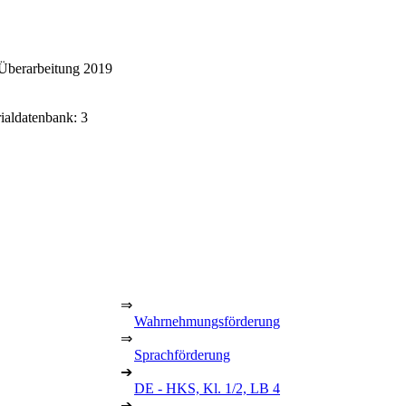
Überarbeitung 2019
rialdatenbank: 3
⇒
Wahrnehmungsförderung
⇒
Sprachförderung
➔
DE - HKS, Kl. 1/2, LB 4
➔