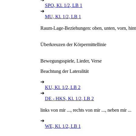
SPO, Kl. 1/2, LB 1
➔
MU, Kl. 1/2, LB 1
Raum-Lage-Beziehungen: oben, unten, vorn, hinten
Überkreuzen der Körpermittellinie
Bewegungsspiele, Lieder, Verse
Beachtung der Lateralität
➔
KU, Kl. 1/2, LB 2
➔
DE - HKS, Kl. 1/2, LB 2
links von mir ..., rechts von mir ..., neben mir ...
➔
WE, Kl. 1/2, LB 1