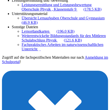
Leistungsermittlung und -bewertung
Leistungsermittlung und Leistungsbewertung
Oberschule Physik , Klassenstufe 9
(178.5 KB)
Unterstützungsmaterial
Übersicht Lernaufgaben Oberschule und Gymnasium
(46.9 KB)
Sonstige Dateien
Lernortlandkarten
(196.0 KB)
Weiterentwickelte Bildungsstandards für den Mittleren
Schulabschluss Physik
(121.6 KB)
Fachpraktisches Arbeiten im naturwissenschaftlichen
Unterricht
Zugriff auf die fachspezifischen Materialien nur nach
Anmeldung im
Schulportal
!