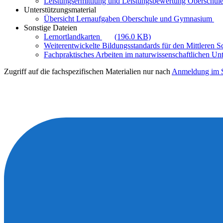
Leistungsermittlung und Leistungsbewertung Oberschule
Unterstützungsmaterial
Übersicht Lernaufgaben Oberschule und Gymnasium
Sonstige Dateien
Lernortlandkarten
(196.0 KB)
Weiterentwickelte Bildungsstandards für den Mittleren 
Fachpraktisches Arbeiten im naturwissenschaftlichen Unt
Zugriff auf die fachspezifischen Materialien nur nach
Anmeldung im S