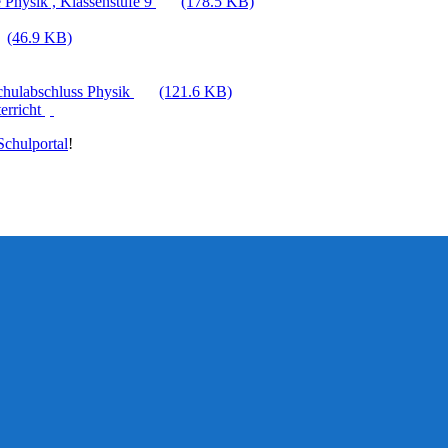
 Physik , Klassenstufe 9
(178.5 KB)
(46.9 KB)
Schulabschluss Physik
(121.6 KB)
erricht
chulportal
!