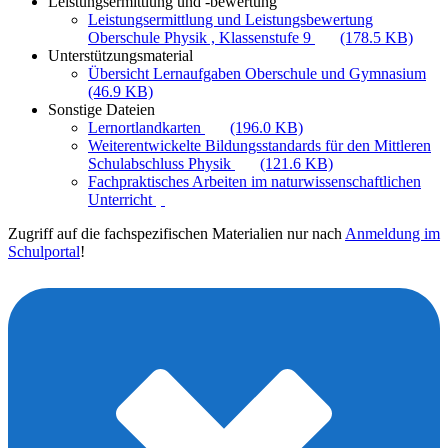
Leistungsermittlung und -bewertung
Leistungsermittlung und Leistungsbewertung
Oberschule Physik , Klassenstufe 9
(178.5 KB)
Unterstützungsmaterial
Übersicht Lernaufgaben Oberschule und Gymnasium
(46.9 KB)
Sonstige Dateien
Lernortlandkarten
(196.0 KB)
Weiterentwickelte Bildungsstandards für den Mittleren
Schulabschluss Physik
(121.6 KB)
Fachpraktisches Arbeiten im naturwissenschaftlichen
Unterricht
Zugriff auf die fachspezifischen Materialien nur nach
Anmeldung im
Schulportal
!