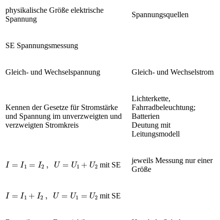
physikalische Größe elektrische
Spannungsquellen
Spannung
SE Spannungsmessung
Gleich- und Wechselspannung
Gleich- und Wechselstrom
Lichterkette,
Kennen der Gesetze für Stromstärke
Fahrradbeleuchtung;
und Spannung im unverzweigten und
Batterien
verzweigten Stromkreis
Deutung mit
Leitungsmodell
I
=
I
1
=
I
2
,
U
=
U
1
+
U
2
jeweils Messung nur einer
mit SE
Größe
I
=
I
1
+
I
2
,
U
=
U
1
=
U
2
mit SE