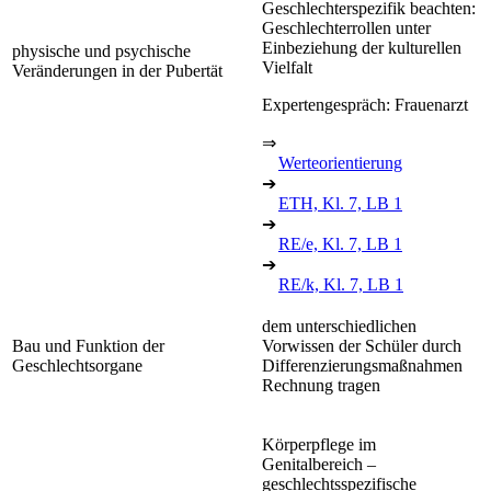
Geschlechterspezifik beachten:
Geschlechterrollen unter
Einbeziehung der kulturellen
physische und psychische
Vielfalt
Veränderungen in der Pubertät
Expertengespräch: Frauenarzt
⇒
Werteorientierung
➔
ETH, Kl. 7, LB 1
➔
RE/e, Kl. 7, LB 1
➔
RE/k, Kl. 7, LB 1
dem unterschiedlichen
Bau und Funktion der
Vorwissen der Schüler durch
Geschlechtsorgane
Differenzierungsmaßnahmen
Rechnung tragen
Körperpflege im
Genitalbereich –
geschlechtsspezifische