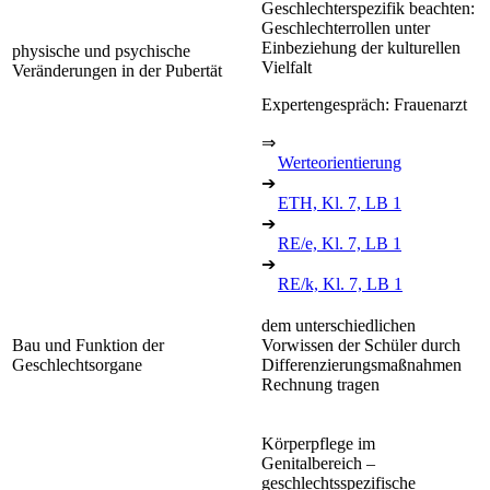
Geschlechterspezifik beachten:
Geschlechterrollen unter
Einbeziehung der kulturellen
physische und psychische
Vielfalt
Veränderungen in der Pubertät
Expertengespräch: Frauenarzt
⇒
Werteorientierung
➔
ETH, Kl. 7, LB 1
➔
RE/e, Kl. 7, LB 1
➔
RE/k, Kl. 7, LB 1
dem unterschiedlichen
Bau und Funktion der
Vorwissen der Schüler durch
Geschlechtsorgane
Differenzierungsmaßnahmen
Rechnung tragen
Körperpflege im
Genitalbereich –
geschlechtsspezifische