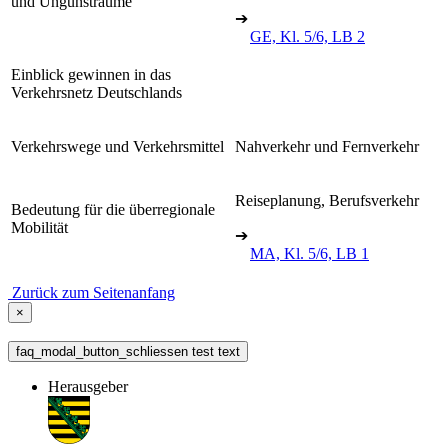
und Ungunsträume
➔
GE, Kl. 5/6, LB 2
Einblick gewinnen in das
Verkehrsnetz Deutschlands
Verkehrswege und Verkehrsmittel
Nahverkehr und Fernverkehr
Reiseplanung, Berufsverkehr
Bedeutung für die überregionale
Mobilität
➔
MA, Kl. 5/6, LB 1
Zurück zum Seitenanfang
×
faq_modal_button_schliessen test text
Herausgeber