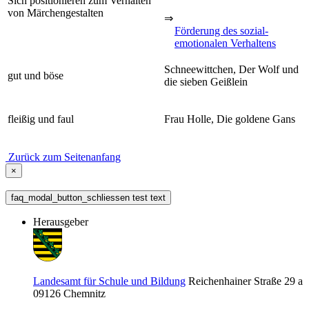
Sich positionieren zum Verhalten
von Märchengestalten
⇒
Förderung des sozial-
emotionalen Verhaltens
Schneewittchen, Der Wolf und
gut und böse
die sieben Geißlein
fleißig und faul
Frau Holle, Die goldene Gans
Zurück zum Seitenanfang
×
faq_modal_button_schliessen test text
Herausgeber
Landesamt für Schule und Bildung
Reichenhainer Straße 29 a
09126
Chemnitz