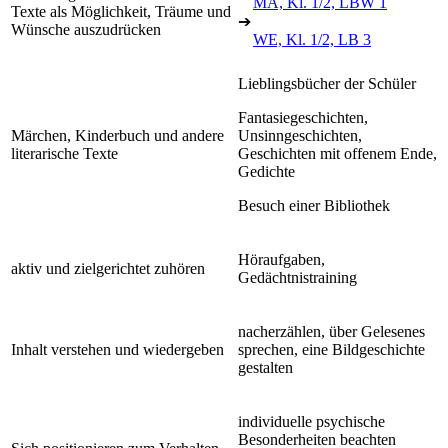
MA, Kl. 1/2, LBW 1
Texte als Möglichkeit, Träume und
➔
Wünsche auszudrücken
WE, Kl. 1/2, LB 3
Lieblingsbücher der Schüler
Fantasiegeschichten,
Märchen, Kinderbuch und andere
Unsinngeschichten,
literarische Texte
Geschichten mit offenem Ende,
Gedichte
Besuch einer Bibliothek
Höraufgaben,
aktiv und zielgerichtet zuhören
Gedächtnistraining
nacherzählen, über Gelesenes
Inhalt verstehen und wiedergeben
sprechen, eine Bildgeschichte
gestalten
individuelle psychische
Besonderheiten beachten