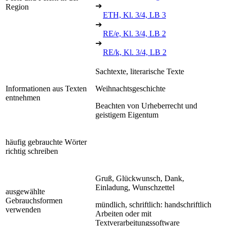
➔
Region
ETH, Kl. 3/4, LB 3
➔
RE/e, Kl. 3/4, LB 2
➔
RE/k, Kl. 3/4, LB 2
Sachtexte, literarische Texte
Informationen aus Texten
Weihnachtsgeschichte
entnehmen
Beachten von Urheberrecht und
geistigem Eigentum
häufig gebrauchte Wörter
richtig schreiben
Gruß, Glückwunsch, Dank,
Einladung, Wunschzettel
ausgewählte
Gebrauchsformen
mündlich, schriftlich: handschriftlich
verwenden
Arbeiten oder mit
Textverarbeitungssoftware